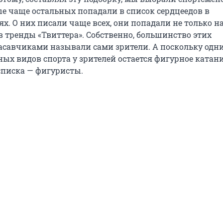
е чаще остальных попадали в список сердцеедов в
х. О них писали чаще всех, они попадали не только н
 в тренды «Твиттера». Собственно, большинство этих
асавчиками называли сами зрители. А поскольку одн
х видов спорта у зрителей остается фигурное катание
списка — фигуристы.