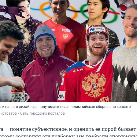
ам нашего дизайнера получилась целая олимпийская сборная по красоте!
истратов / Сеть городских порталов
а — понятие субъективное, и оценить ее порой бывает
этому, составляя эту подборку, мы выбрали спортсмен