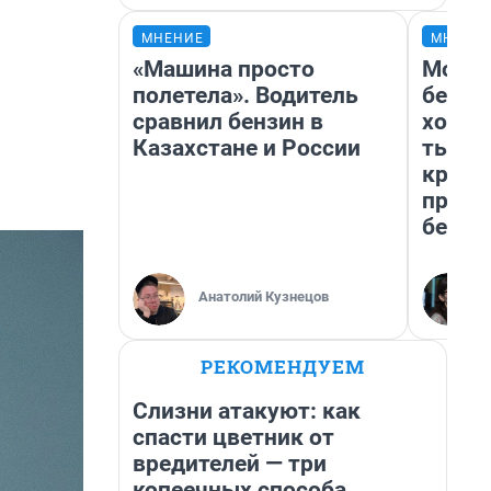
МНЕНИЕ
МНЕНИ
«Машина просто
Мой б
полетела». Водитель
береж
сравнил бензин в
хотел
Казахстане и России
тысяч
креди
приех
безоп
Анатолий Кузнецов
РЕКОМЕНДУЕМ
Слизни атакуют: как
спасти цветник от
вредителей — три
копеечных способа