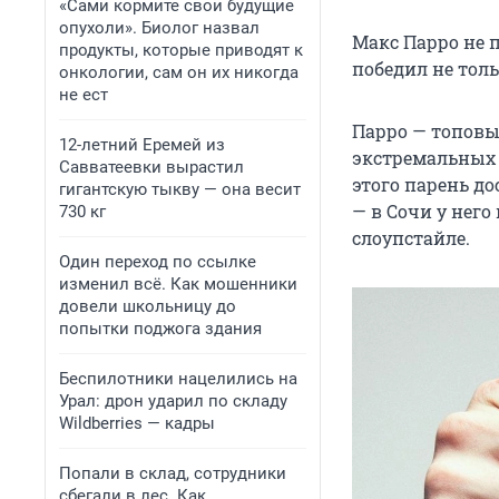
«Сами кормите свои будущие
опухоли». Биолог назвал
Макс Парро не п
продукты, которые приводят к
победил не толь
онкологии, сам он их никогда
не ест
Парро — топовы
12-летний Еремей из
экстремальных 
Савватеевки вырастил
этого парень д
гигантскую тыкву — она весит
— в Сочи у него
730 кг
слоупстайле.
Один переход по ссылке
изменил всё. Как мошенники
довели школьницу до
попытки поджога здания
Беспилотники нацелились на
Урал: дрон ударил по складу
Wildberries — кадры
Попали в склад, сотрудники
сбегали в лес. Как