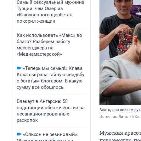
Самый сексуальный мужчина
Турции: чем Омер из
«Клюквенного щербета»
покорил женщин
Как использовать «Макс» во
благо? Разберем работу
мессенджера на
«Медиамастерской»
«Теперь мы семья!» Клава
Кока сыграла тайную свадьбу
с богатым блогером. В какую
сумму всё обошлось
Блэкаут в Ангарске: 58
подстанций обесточены из-за
Благодаря ловким рук
несанкционированных
Источник: 
Виталий Кал
раскопок
Мужская красот
«Ольхон не резиновый».
невозможно, по
Обсуждаем проблемы на