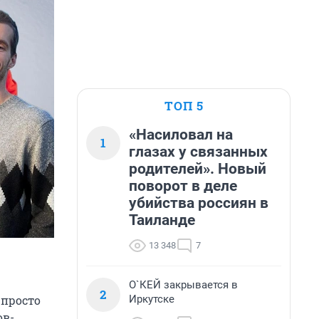
ТОП 5
«Насиловал на
1
глазах у связанных
родителей». Новый
поворот в деле
убийства россиян в
Таиланде
13 348
7
О`КЕЙ закрывается в
2
Иркутске
 просто
ов-