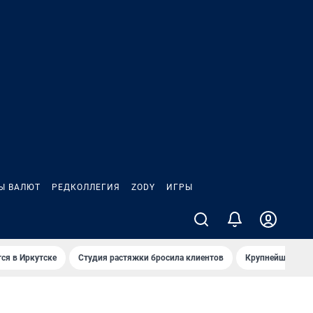
Ы ВАЛЮТ
РЕДКОЛЛЕГИЯ
ZODY
ИГРЫ
ся в Иркутске
Студия растяжки бросила клиентов
Крупнейшие про