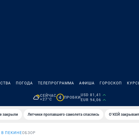
СТВА
ПОГОДА
ТЕЛЕПРОГРАММА
АФИША
ГОРОСКОП
КУРС
USD 81,41
СЕЙЧАС
4
ПРОБКИ
+27°C
EUR 94,06
е закрыли
Летчики пропавшего самолета спаслись
О`КЕЙ закрывает
 В ПЕКИНЕ
ОБЗОР