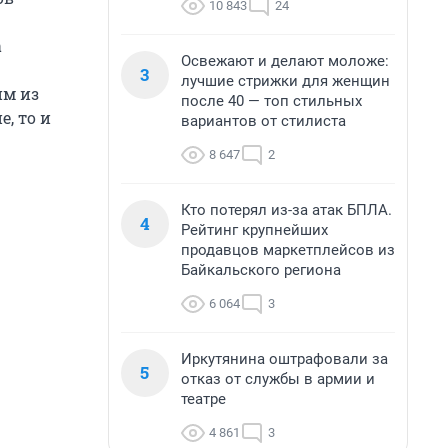
10 843
24
а
Освежают и делают моложе:
3
лучшие стрижки для женщин
им из
после 40 — топ стильных
, то и
вариантов от стилиста
8 647
2
Кто потерял из-за атак БПЛА.
4
Рейтинг крупнейших
продавцов маркетплейсов из
Байкальского региона
6 064
3
Иркутянина оштрафовали за
5
отказ от службы в армии и
театре
4 861
3