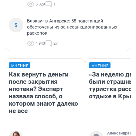
5 029
1
Блэкаут в Ангарске: 58 подстанций
5
обесточены из-за несанкционированных
раскопок
4 943
27
МНЕНИЕ
МНЕНИЕ
Как вернуть деньги
«За неделю две
после закрытия
были страшные
ипотеки? Эксперт
туристка расск
назвала способ, о
отдыхе в Крым
котором знают далеко
не все
Александра Ис