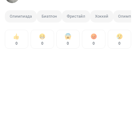
Олимпиада
Биатлон
Фристайл
Хоккей
Олимпий
0
0
0
0
0