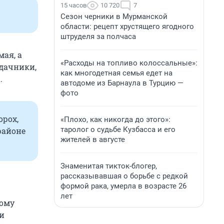
15 часов
10 720
7
Сезон черники в Мурманской
области: рецепт хрустящего ягодного
штруделя за полчаса
мая, а
«Расходы на топливо колоссальные»:
 дачники,
как многодетная семья едет на
.
автодоме из Барнаула в Турцию —
фото
орох,
«Плохо, как никогда до этого»:
таролог о судьбе Кузбасса и его
районе
жителей в августе
Знаменитая тикток-блогер,
рассказывавшая о борьбе с редкой
формой рака, умерла в возрасте 26
лет
тому
ми