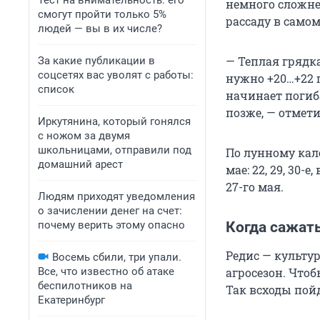
Тест на внимательность: его
немного сложнее
смогут пройти только 5%
рассаду в самом
людей — вы в их числе?
— Теплая грядк
За какие публикации в
соцсетях вас уволят с работы:
нужно +20…+22 г
список
начинает погиб
позже, — отмет
Иркутянина, который гонялся
с ножом за двумя
школьницами, отправили под
По лунному кал
домашний арест
мае: 22, 29, 30-е,
27-го мая.
Людям приходят уведомления
о зачислении денег на счет:
почему верить этому опасно
Когда сажать
Редис — культур
Восемь сбили, три упали.
Все, что известно об атаке
агросезон. Что
беспилотников на
Так всходы пой
Екатеринбург