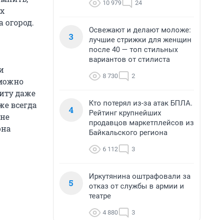
10 979
24
ех
 огород.
Освежают и делают моложе:
3
лучшие стрижки для женщин
после 40 — топ стильных
вариантов от стилиста
и
8 730
2
 можно
иту даже
Кто потерял из-за атак БПЛА.
же всегда
4
Рейтинг крупнейших
 не
продавцов маркетплейсов из
она
Байкальского региона
6 112
3
Иркутянина оштрафовали за
5
отказ от службы в армии и
театре
4 880
3