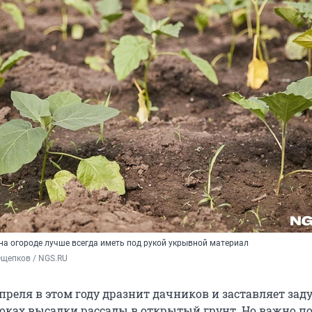
на огороде лучше всегда иметь под рукой укрывной материал
Ощепков / NGS.RU
преля в этом году дразнит дачников и заставляет зад
роках высадки рассады в открытый грунт. Но важно п