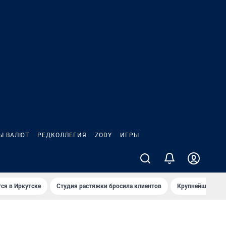
Ы ВАЛЮТ
РЕДКОЛЛЕГИЯ
ZODY
ИГРЫ
ся в Иркутске
Студия растяжки бросила клиентов
Крупнейшие про