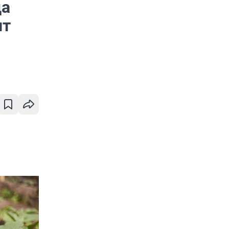
да
нт