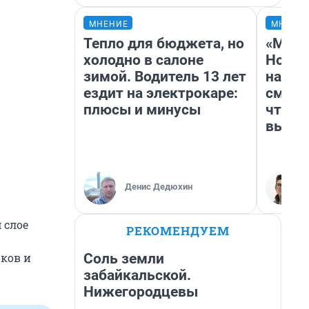
МНЕНИЕ
МНЕНИ
Тепло для бюджета, но
«Мы в
холодно в салоне
Нолан
зимой. Водитель 13 лет
настр
ездит на электрокаре:
смотр
плюсы и минусы
чтобы
выгля
Денис Дедюхин
 слое
РЕКОМЕНДУЕМ
Соль земли
чков и
забайкальской.
Нижегородцевы