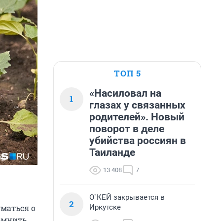
ТОП 5
«Насиловал на
1
глазах у связанных
родителей». Новый
поворот в деле
убийства россиян в
Таиланде
13 408
7
О`КЕЙ закрывается в
2
Иркутске
уматься о
омнить,