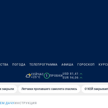
СТВА
ПОГОДА
ТЕЛЕПРОГРАММА
АФИША
ГОРОСКОП
КУРС
USD 81,41
СЕЙЧАС
1
ПРОБКИ
+25°C
EUR 94,06
е закрыли
Летчики пропавшего самолета спаслись
О`КЕЙ закрывает
ЕМ ДАЧУ
ИНСТРУКЦИЯ