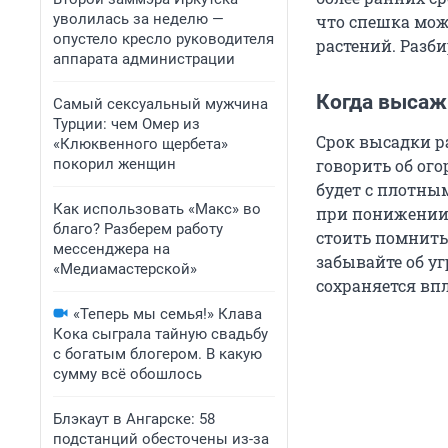
уволилась за неделю —
что спешка може
опустело кресло руководителя
растений. Разби
аппарата администрации
Когда высаж
Самый сексуальный мужчина
Турции: чем Омер из
Срок высадки р
«Клюквенного щербета»
покорил женщин
говорить об ог
будет с плотны
Как использовать «Макс» во
при понижении в
благо? Разберем работу
стоить помнить
мессенджера на
забывайте об у
«Медиамастерской»
сохраняется впл
«Теперь мы семья!» Клава
Кока сыграла тайную свадьбу
с богатым блогером. В какую
сумму всё обошлось
Блэкаут в Ангарске: 58
подстанций обесточены из-за