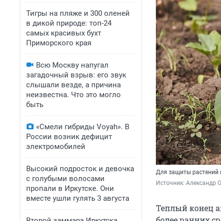
Тигры на пляже и 300 оленей
в дикой природе: топ-24
самых красивых бухт
Приморского края
Всю Москву напугал
загадочный взрыв: его звук
слышали везде, а причина
неизвестна. Что это могло
быть
«Смели гибриды Voyah». В
России возник дефицит
электромобилей
Высокий подросток и девочка
Для защиты растений 
с голубыми волосами
Источник: 
Александр 
пропали в Иркутске. Они
вместе ушли гулять 3 августа
Теплый конец а
более ранних с
Второй заммэра Иркутска