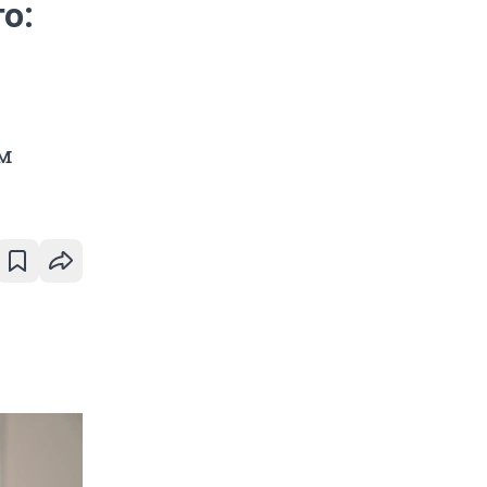
о:
ам