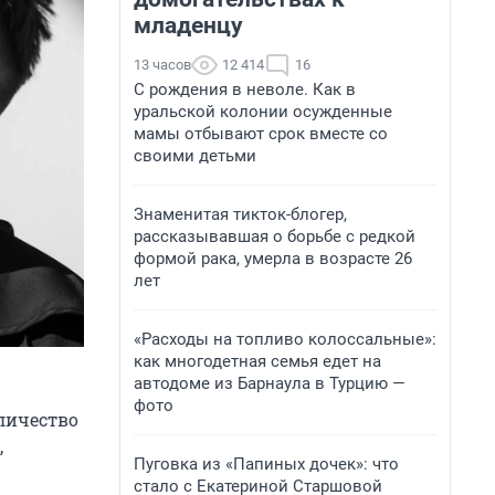
младенцу
13 часов
12 414
16
С рождения в неволе. Как в
уральской колонии осужденные
мамы отбывают срок вместе со
своими детьми
Знаменитая тикток-блогер,
рассказывавшая о борьбе с редкой
формой рака, умерла в возрасте 26
лет
«Расходы на топливо колоссальные»:
как многодетная семья едет на
автодоме из Барнаула в Турцию —
фото
личество
,
Пуговка из «Папиных дочек»: что
стало с Екатериной Старшовой