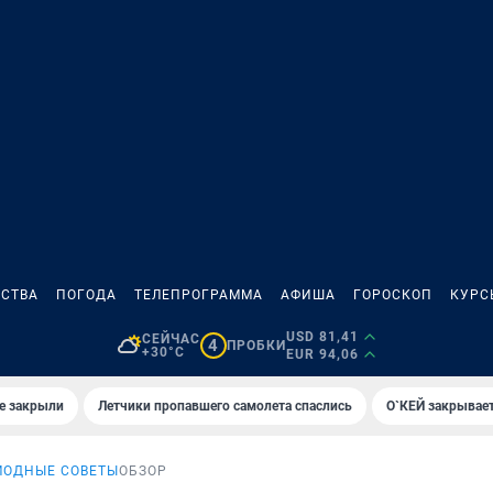
СТВА
ПОГОДА
ТЕЛЕПРОГРАММА
АФИША
ГОРОСКОП
КУРС
USD 81,41
СЕЙЧАС
4
ПРОБКИ
+30°C
EUR 94,06
е закрыли
Летчики пропавшего самолета спаслись
О`КЕЙ закрывает
МОДНЫЕ СОВЕТЫ
ОБЗОР