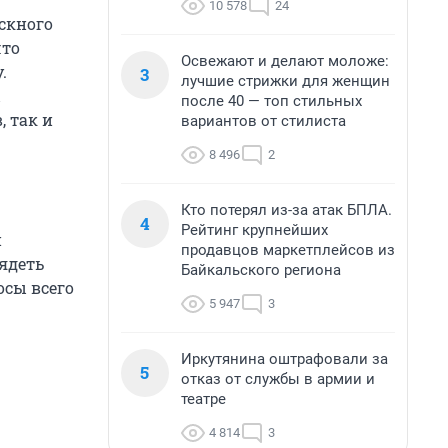
10 578
24
скного
что
Освежают и делают моложе:
.
3
лучшие стрижки для женщин
после 40 — топ стильных
 так и
вариантов от стилиста
8 496
2
Кто потерял из-за атак БПЛА.
4
Рейтинг крупнейших
и
продавцов маркетплейсов из
лядеть
Байкальского региона
осы всего
5 947
3
Иркутянина оштрафовали за
5
отказ от службы в армии и
театре
4 814
3