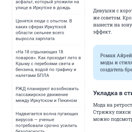
асфальт, который уложили на
улице в Иркутске в дождь
Девушки с коро
же советом. Кр
Ценятся люди с опытом. В
нанести на зон
каких сферах Иркутской
эффект.
области сильнее всего
выросла зарплата
«На 18 отдыхающих 18
Роман Айрей 
поваров». Как проходит лето в
моды и стил
Крыму с перебоями света и
создатель бр
бензина, водой по графику и
налетами БПЛА
РЖД планируют возобновить
Укладка в ст
пассажирское движение
между Иркутском и Пекином
Мода на ретрост
Стрижку пикси в
Надвигается волна пугающих
можно подсмотре
вирусов — ученые
потребовали срочно усилить
безопасность