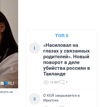
ТОП 5
«Насиловал на
1
глазах у связанных
родителей». Новый
поворот в деле
убийства россиян в
Таиланде
13 207
7
ничуть не
О`КЕЙ закрывается в
2
Иркутске