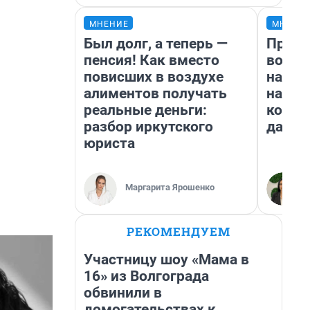
МНЕНИЕ
МНЕНИ
Был долг, а теперь —
Прода
пенсия! Как вместо
возьм
повисших в воздухе
нам г
алиментов получать
налог
реальные деньги:
косне
разбор иркутского
даже 
юриста
Маргарита Ярошенко
РЕКОМЕНДУЕМ
Участницу шоу «Мама в
16» из Волгограда
обвинили в
домогательствах к