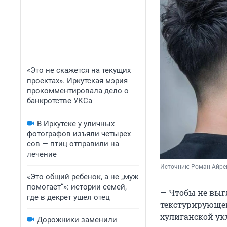
«Это не скажется на текущих
проектах». Иркутская мэрия
прокомментировала дело о
банкротстве УКСа
В Иркутске у уличных
фотографов изъяли четырех
сов — птиц отправили на
лечение
Источник: 
Роман Айре
«Это общий ребенок, а не „муж
помогает“»: истории семей,
— Чтобы не выг
где в декрет ушел отец
текстурирующей
хулиганской укл
Дорожники заменили