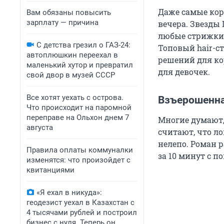
Даже самые кор
Вам обязаны повысить
зарплату — причина
вечера. Звезды
любые стрижки 
С детства грезил о ГАЗ-24:
Топовый hair-с
автоплюшкин переехал в
решений для ко
маленький хутор и превратил
для девочек.
свой двор в музей СССР
Все хотят уехать с острова.
Взъерошенна
Что происходит на паромной
переправе на Ольхон днем 7
Многие думают,
августа
считают, что ло
нелепо. Роман 
Правила оплаты коммуналки
за
10 минут
с по
изменятся: что произойдет с
квитанциями
«Я ехал в никуда»:
геодезист уехал в Казахстан с
4 тысячами рублей и построил
бизнес с нуля. Теперь он