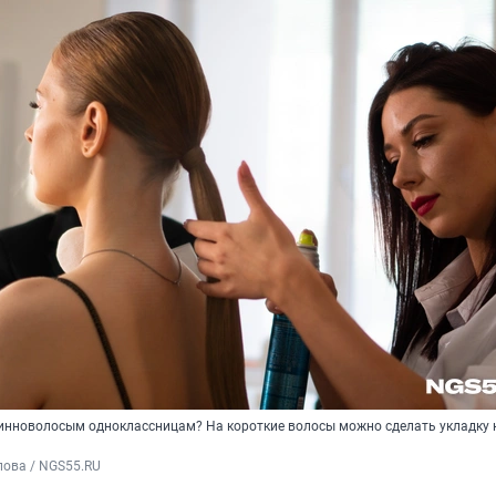
инноволосым одноклассницам? На короткие волосы можно сделать укладку 
пова / NGS55.RU