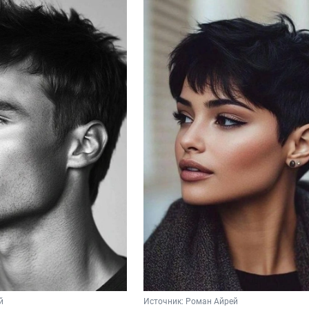
й
Источник: 
Роман Айрей