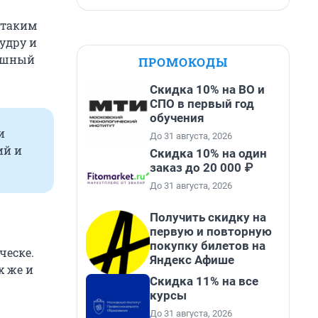
 таким
удру и
душный
ПРОМОКОДЫ
Скидка 10% на ВО и
СПО в первый год
обучения
и
До 31 августа, 2026
ий и
Скидка 10% на один
заказ до 20 000 ₽
До 31 августа, 2026
Получить скидку на
первую и повторную
покупку билетов на
ческе.
Яндекс Афише
х же и
Скидка 11% на все
курсы
До 31 августа, 2026