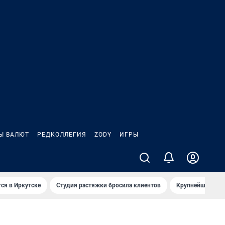
Ы ВАЛЮТ
РЕДКОЛЛЕГИЯ
ZODY
ИГРЫ
ся в Иркутске
Студия растяжки бросила клиентов
Крупнейшие про