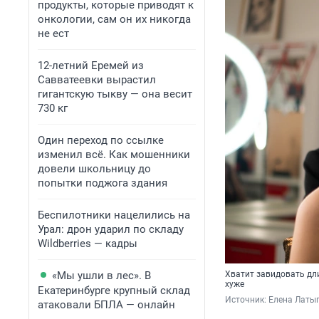
продукты, которые приводят к
онкологии, сам он их никогда
не ест
12-летний Еремей из
Савватеевки вырастил
гигантскую тыкву — она весит
730 кг
Один переход по ссылке
изменил всё. Как мошенники
довели школьницу до
попытки поджога здания
Беспилотники нацелились на
Урал: дрон ударил по складу
Wildberries — кадры
«Мы ушли в лес». В
Хватит завидовать дл
хуже
Екатеринбурге крупный склад
Источник: 
Елена Латы
атаковали БПЛА — онлайн