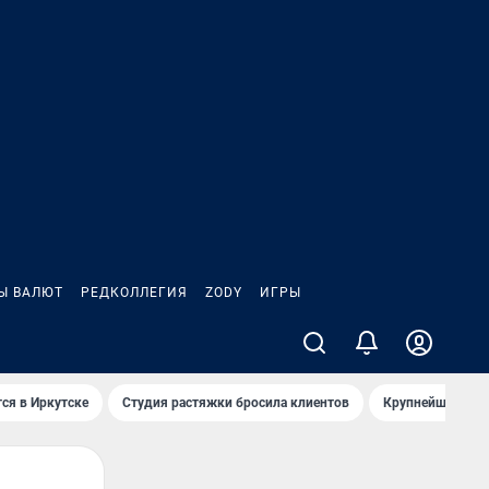
Ы ВАЛЮТ
РЕДКОЛЛЕГИЯ
ZODY
ИГРЫ
ся в Иркутске
Студия растяжки бросила клиентов
Крупнейшие про