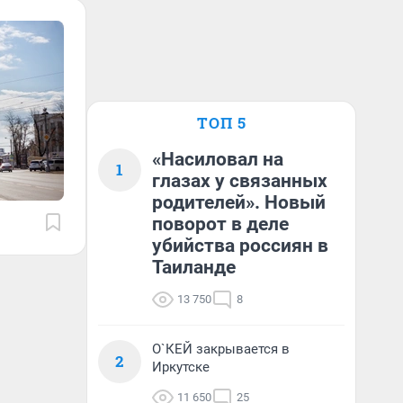
ТОП 5
«Насиловал на
1
глазах у связанных
родителей». Новый
поворот в деле
убийства россиян в
Таиланде
13 750
8
О`КЕЙ закрывается в
2
Иркутске
11 650
25