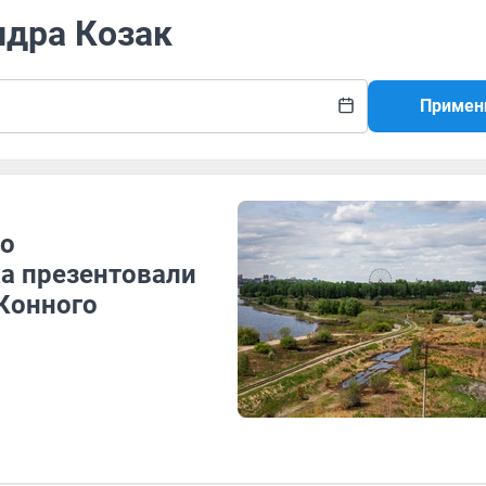
ндра Козак
Примен
но
ка презентовали
Конного