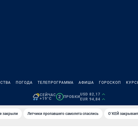
СТВА
ПОГОДА
ТЕЛЕПРОГРАММА
АФИША
ГОРОСКОП
КУРС
USD 82,17
СЕЙЧАС
2
ПРОБКИ
+19°C
EUR 94,84
е закрыли
Летчики пропавшего самолета спаслись
О`КЕЙ закрывает