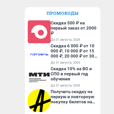
ПРОМОКОДЫ
Скидка 500 ₽ на
первый заказ от 2000
₽
До 31 августа, 2026
Скидка 6 000 ₽ от 10
000 ₽, 10 000 ₽ от 15
000 ₽, 20 000 ₽ от 30
000 ₽ и 35 000 ₽ от 50
До 31 августа, 2026
000 ₽ на первый и все
Скидка 10% на ВО и
повторные заказы по
СПО в первый год
промокоду НАБЕРИ
обучения
До 31 августа, 2026
Получить скидку на
первую и повторную
покупку билетов на
Яндекс Афише