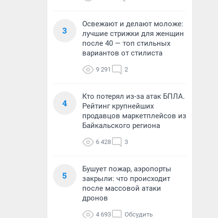
Освежают и делают моложе:
3
лучшие стрижки для женщин
после 40 — топ стильных
вариантов от стилиста
9 291
2
Кто потерял из-за атак БПЛА.
4
Рейтинг крупнейших
продавцов маркетплейсов из
Байкальского региона
6 428
3
Бушует пожар, аэропорты
5
закрыли: что происходит
после массовой атаки
дронов
4 693
Обсудить