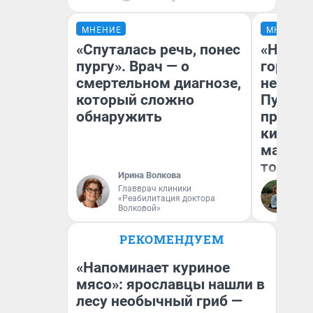
МНЕНИЕ
МНЕНИЕ
«Спуталась речь, понес
«Нет н
пургу». Врач — о
городов
смертельном диагнозе,
недофи
который сложно
Путеше
обнаружить
проеха
киломе
машине
того
Ирина Волкова
Главврач клиники
Ек
«Реабилитация доктора
Волковой»
РЕКОМЕНДУЕМ
«Напоминает куриное
мясо»: ярославцы нашли в
лесу необычный гриб —