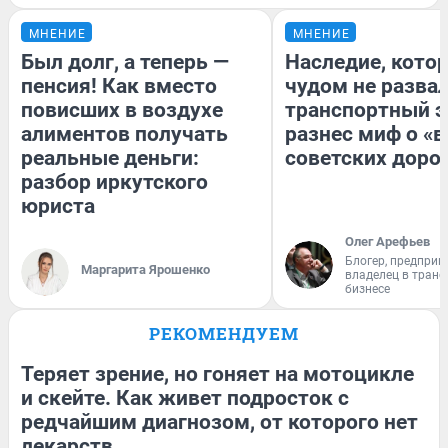
МНЕНИЕ
МНЕНИЕ
Был долг, а теперь —
Наследие, кото
пенсия! Как вместо
чудом не разва
повисших в воздухе
транспортный э
алиментов получать
разнес миф о «
реальные деньги:
советских доро
разбор иркутского
юриста
Олег Арефьев
Блогер, предприн
Маргарита Ярошенко
владелец в тран
бизнесе
РЕКОМЕНДУЕМ
Теряет зрение, но гоняет на мотоцикле
и скейте. Как живет подросток с
редчайшим диагнозом, от которого нет
лекарств