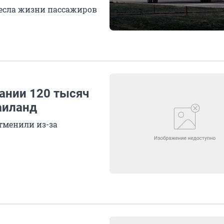
несла жизни пассажиров
ании 120 тысяч
аиланд
отменили из-за