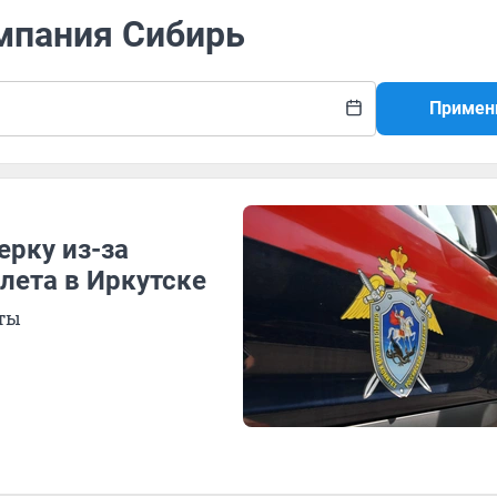
омпания Сибирь
Примен
ерку из-за
лета в Иркутске
сты