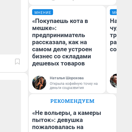
МНЕНИЕ
МНЕНИЕ
«Покупаешь кота в
Наслед
мешке»:
чудом 
предприниматель
трансп
рассказала, как на
разнес
самом деле устроен
советс
бизнес со складами
дешевых товаров
Ол
Наталья Шорохова
Бл
Открыла кофейную точку на
вл
деньги соцразвития
би
РЕКОМЕНДУЕМ
«Не вольеры, а камеры
пыток»: девушка
пожаловалась на