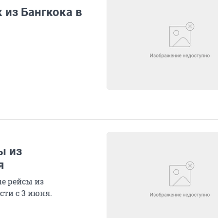
 из Бангкока в
ы из
я
ые рейсы из
сти с 3 июня.