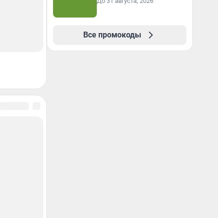
До 31 августа, 2026
Все промокоды
Сообщить новость
о
Семья
Спорт
Стиль и красота
а
Страна и мир