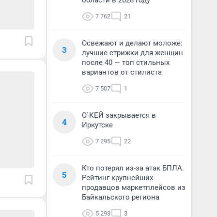
области в 2028 году
7 762
21
Освежают и делают моложе:
3
лучшие стрижки для женщин
после 40 — топ стильных
вариантов от стилиста
7 507
1
О`КЕЙ закрывается в
4
Иркутске
7 295
22
Кто потерял из-за атак БПЛА.
5
Рейтинг крупнейших
продавцов маркетплейсов из
Байкальского региона
5 293
3