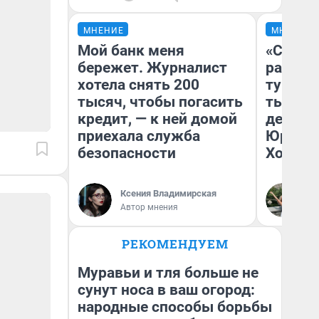
МНЕНИЕ
МНЕНИЕ
Мой банк меня
«Сливо
бережет. Журналист
разоча
хотела снять 200
турист
тысяч, чтобы погасить
тысяч,
кредит, — к ней домой
день гу
приехала служба
Юрског
безопасности
Хогвар
Ксения Владимирская
Ян
Автор мнения
РЕКОМЕНДУЕМ
Муравьи и тля больше не
сунут носа в ваш огород:
народные способы борьбы