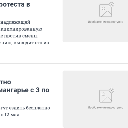
отеста в
ринадлежащей
санкционированную
ке против смены
ению, выводит его из
атно
ангарье с 3 по
гут ездить бесплатно
о 12 мая.