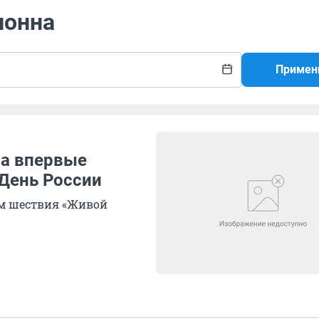
лонна
Примен
ра впервые
 День России
ом шествия «Живой