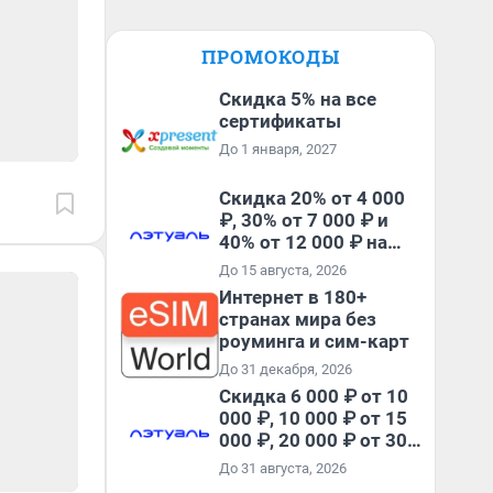
ПРОМОКОДЫ
Скидка 5% на все
сертификаты
До 1 января, 2027
Скидка 20% от 4 000
₽, 30% от 7 000 ₽ и
40% от 12 000 ₽ на
первый и все
До 15 августа, 2026
повторные заказы по
Интернет в 180+
промокоду ТРЕНД
странах мира без
роуминга и сим-карт
До 31 декабря, 2026
Скидка 6 000 ₽ от 10
000 ₽, 10 000 ₽ от 15
000 ₽, 20 000 ₽ от 30
000 ₽ и 35 000 ₽ от 50
До 31 августа, 2026
000 ₽ на первый и все