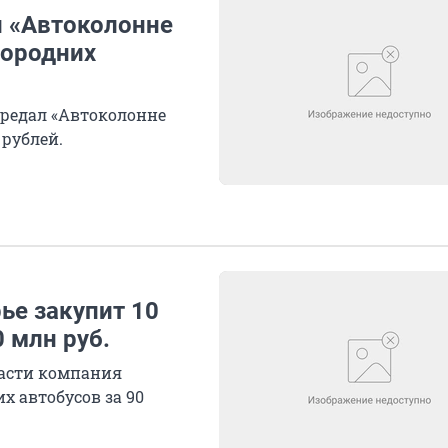
л «Автоколонне
городних
ередал «Автоколонне
 рублей.
ье закупит 10
 млн руб.
ласти компания
х автобусов за 90