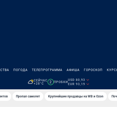
СТВА
ПОГОДА
ТЕЛЕПРОГРАММА
АФИША
ГОРОСКОП
КУРС
USD 80,93
СЕЙЧАС
2
ПРОБКИ
+28°C
EUR 93,19
ентов
Пропал самолет
Крупнейшие продавцы на WB и Ozon
Поч