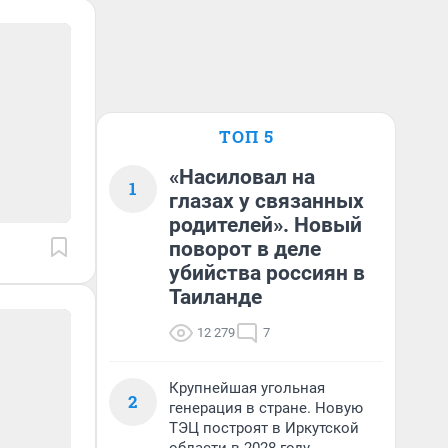
ТОП 5
«Насиловал на
1
глазах у связанных
родителей». Новый
поворот в деле
убийства россиян в
Таиланде
12 279
7
Крупнейшая угольная
2
генерация в стране. Новую
ТЭЦ построят в Иркутской