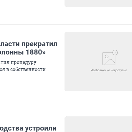
ласти прекратил
олонны 1880»
атил процедуру
ся в собственности
водства устроили