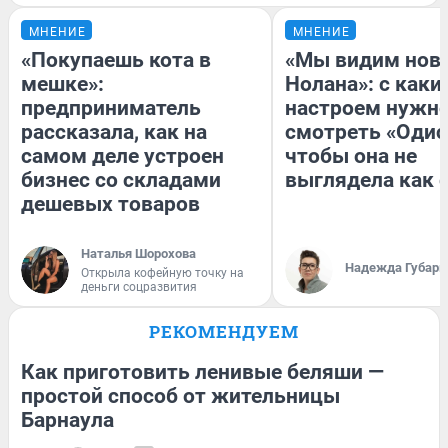
МНЕНИЕ
МНЕНИЕ
«Покупаешь кота в
«Мы видим нов
мешке»:
Нолана»: с каки
предприниматель
настроем нужн
рассказала, как на
смотреть «Одис
самом деле устроен
чтобы она не
бизнес со складами
выглядела как 
дешевых товаров
Наталья Шорохова
Надежда Губарь
Открыла кофейную точку на
деньги соцразвития
РЕКОМЕНДУЕМ
Как приготовить ленивые беляши —
простой способ от жительницы
Барнаула