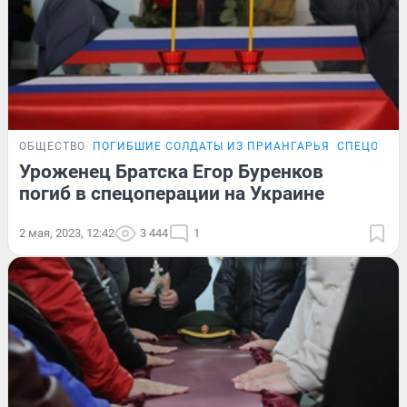
ОБЩЕСТВО
ПОГИБШИЕ СОЛДАТЫ ИЗ ПРИАНГАРЬЯ
СПЕЦОПЕР
Уроженец Братска Егор Буренков
погиб в спецоперации на Украине
2 мая, 2023, 12:42
3 444
1