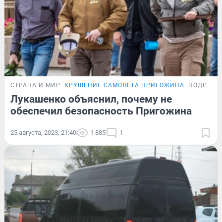
СТРАНА И МИР
КРУШЕНИЕ САМОЛЕТА ПРИГОЖИНА
ПОДРОБН
Лукашенко объяснил, почему не
обеспечил безопасность Пригожина
25 августа, 2023, 21:40
1 885
1