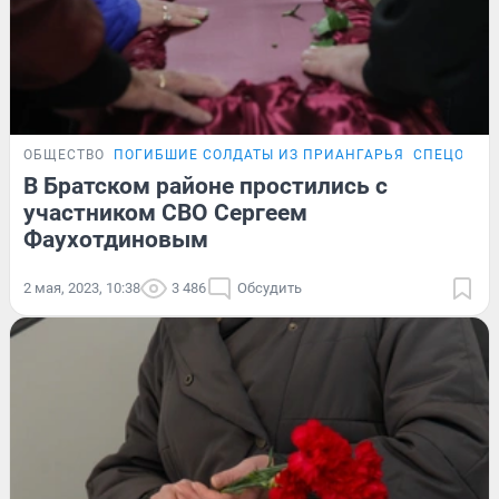
ОБЩЕСТВО
ПОГИБШИЕ СОЛДАТЫ ИЗ ПРИАНГАРЬЯ
СПЕЦОПЕР
В Братском районе простились с
участником СВО Сергеем
Фаухотдиновым
2 мая, 2023, 10:38
3 486
Обсудить