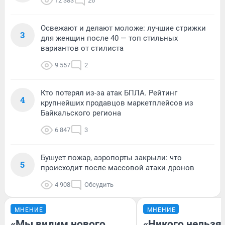
12 383
26
Освежают и делают моложе: лучшие стрижки
3
для женщин после 40 — топ стильных
вариантов от стилиста
9 557
2
Кто потерял из-за атак БПЛА. Рейтинг
4
крупнейших продавцов маркетплейсов из
Байкальского региона
6 847
3
Бушует пожар, аэропорты закрыли: что
5
происходит после массовой атаки дронов
4 908
Обсудить
МНЕНИЕ
МНЕНИЕ
«Мы видим нового
«Никого нельзя