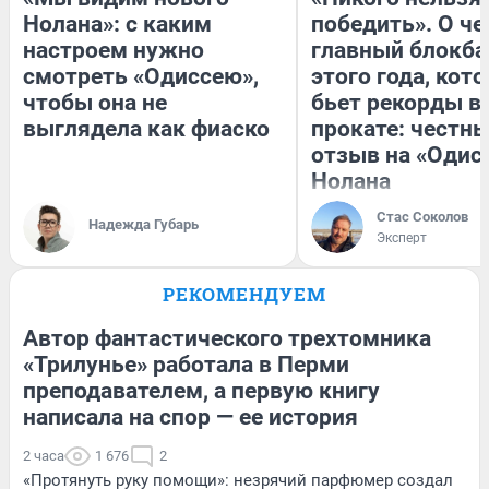
Нолана»: с каким
победить». О ч
настроем нужно
главный блокба
смотреть «Одиссею»,
этого года, кот
чтобы она не
бьет рекорды в
выглядела как фиаско
прокате: честн
отзыв на «Одис
Нолана
Стас Соколов
Надежда Губарь
Эксперт
РЕКОМЕНДУЕМ
Автор фантастического трехтомника
«Трилунье» работала в Перми
преподавателем, а первую книгу
написала на спор — ее история
2 часа
1 676
2
«Протянуть руку помощи»: незрячий парфюмер создал