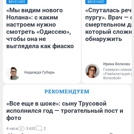
МНЕНИЕ
МНЕНИЕ
«Мы видим нового
«Спуталась речь
Нолана»: с каким
пургу». Врач — о
настроем нужно
смертельном ди
смотреть «Одиссею»,
который сложн
чтобы она не
обнаружить
выглядела как фиаско
Ирина Волкова
Главврач клиник
Надежда Губарь
«Реабилитация д
Волковой»
РЕКОМЕНДУЕМ
«Все еще в шоке»: сыну Трусовой
исполнился год — трогательный пост и
фото
4 часа
3 632
2