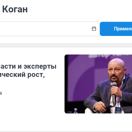
 Коган
Примен
асти и эксперты
ический рост,
в