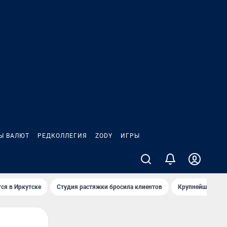
Ы ВАЛЮТ
РЕДКОЛЛЕГИЯ
ZODY
ИГРЫ
ся в Иркутске
Студия растяжки бросила клиентов
Крупнейшие про