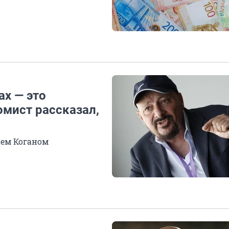
ах — это
омист рассказал,
ием Коганом