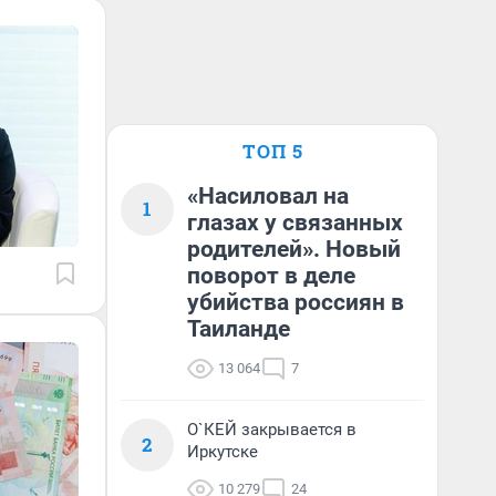
ТОП 5
«Насиловал на
1
глазах у связанных
родителей». Новый
поворот в деле
убийства россиян в
Таиланде
13 064
7
О`КЕЙ закрывается в
2
Иркутске
10 279
24