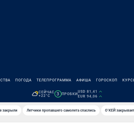
СТВА
ПОГОДА
ТЕЛЕПРОГРАММА
АФИША
ГОРОСКОП
КУРС
USD 81,41
СЕЙЧАС
3
ПРОБКИ
+22°C
EUR 94,06
е закрыли
Летчики пропавшего самолета спаслись
О`КЕЙ закрывает