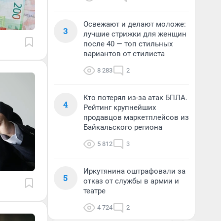
Освежают и делают моложе:
3
лучшие стрижки для женщин
после 40 — топ стильных
вариантов от стилиста
8 283
2
Кто потерял из-за атак БПЛА.
4
Рейтинг крупнейших
продавцов маркетплейсов из
Байкальского региона
5 812
3
Иркутянина оштрафовали за
5
отказ от службы в армии и
театре
4 724
2