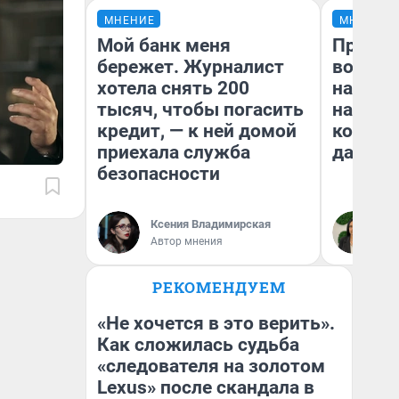
МНЕНИЕ
МНЕНИЕ
Мой банк меня
Продаш
бережет. Журналист
возьмут
хотела снять 200
нам го
тысяч, чтобы погасить
налого
кредит, — к ней домой
коснет
приехала служба
даже р
безопасности
Ксения Владимирская
Ан
Автор мнения
РЕКОМЕНДУЕМ
«Не хочется в это верить».
Как сложилась судьба
«следователя на золотом
Lexus» после скандала в