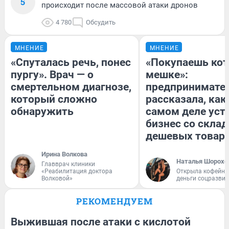
5
происходит после массовой атаки дронов
4 780
Обсудить
МНЕНИЕ
МНЕНИЕ
«Спуталась речь, понес
«Покупаешь кот
пургу». Врач — о
мешке»:
смертельном диагнозе,
предпринимате
который сложно
рассказала, как
обнаружить
самом деле уст
бизнес со скла
дешевых товар
Ирина Волкова
Наталья Шорохо
Главврач клиники
«Реабилитация доктора
Открыла кофейну
Волковой»
деньги соцразви
РЕКОМЕНДУЕМ
Выжившая после атаки с кислотой