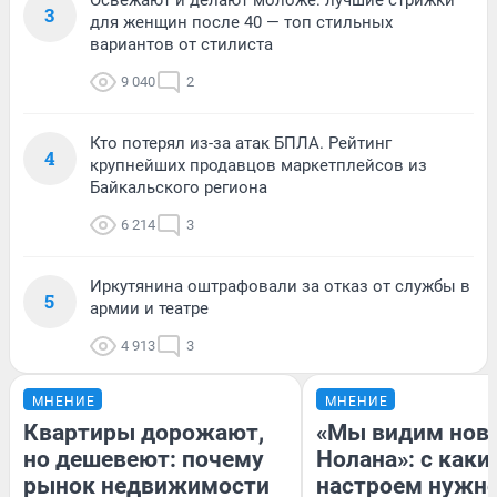
Освежают и делают моложе: лучшие стрижки
3
для женщин после 40 — топ стильных
вариантов от стилиста
9 040
2
Кто потерял из-за атак БПЛА. Рейтинг
4
крупнейших продавцов маркетплейсов из
Байкальского региона
6 214
3
Иркутянина оштрафовали за отказ от службы в
5
армии и театре
4 913
3
МНЕНИЕ
МНЕНИЕ
Квартиры дорожают,
«Мы видим нов
но дешевеют: почему
Нолана»: с каки
рынок недвижимости
настроем нужн