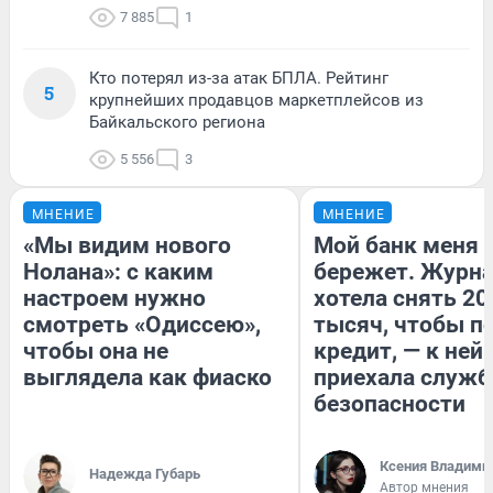
7 885
1
Кто потерял из-за атак БПЛА. Рейтинг
5
крупнейших продавцов маркетплейсов из
Байкальского региона
5 556
3
МНЕНИЕ
МНЕНИЕ
«Мы видим нового
Мой банк меня
Нолана»: с каким
бережет. Журн
настроем нужно
хотела снять 20
смотреть «Одиссею»,
тысяч, чтобы п
чтобы она не
кредит, — к ней
выглядела как фиаско
приехала служб
безопасности
Ксения Владими
Надежда Губарь
Автор мнения