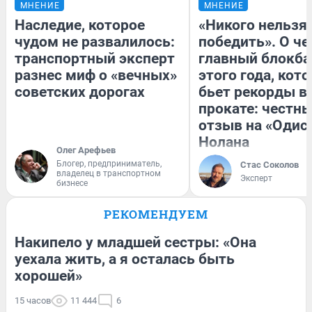
МНЕНИЕ
МНЕНИЕ
Наследие, которое
«Никого нельзя
чудом не развалилось:
победить». О ч
транспортный эксперт
главный блокба
разнес миф о «вечных»
этого года, кот
советских дорогах
бьет рекорды в
прокате: честн
отзыв на «Одис
Нолана
Олег Арефьев
Блогер, предприниматель,
Стас Соколов
владелец в транспортном
Эксперт
бизнесе
РЕКОМЕНДУЕМ
Накипело у младшей сестры: «Она
уехала жить, а я осталась быть
хорошей»
15 часов
11 444
6