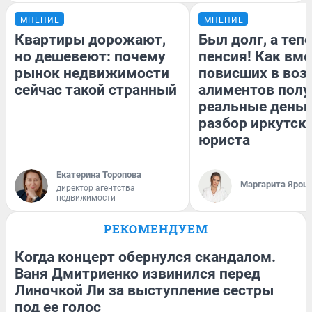
МНЕНИЕ
МНЕНИЕ
Квартиры дорожают,
Был долг, а теп
но дешевеют: почему
пенсия! Как вм
рынок недвижимости
повисших в воз
сейчас такой странный
алиментов полу
реальные деньг
разбор иркутск
юриста
Екатерина Торопова
Маргарита Ярош
директор агентства
недвижимости
РЕКОМЕНДУЕМ
Когда концерт обернулся скандалом.
Ваня Дмитриенко извинился перед
Линочкой Ли за выступление сестры
под ее голос