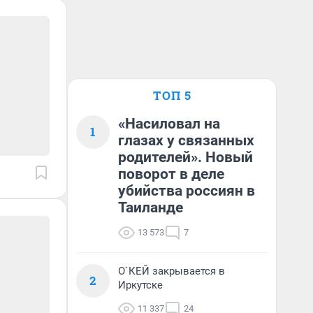
ТОП 5
«Насиловал на
1
глазах у связанных
родителей». Новый
поворот в деле
убийства россиян в
Таиланде
13 573
7
О`КЕЙ закрывается в
2
Иркутске
11 337
24