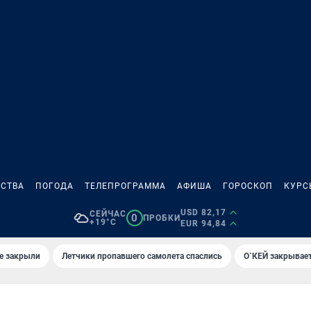
СТВА
ПОГОДА
ТЕЛЕПРОГРАММА
АФИША
ГОРОСКОП
КУРС
USD 82,17
СЕЙЧАС
0
ПРОБКИ
+19°C
EUR 94,84
е закрыли
Летчики пропавшего самолета спаслись
О`КЕЙ закрывает