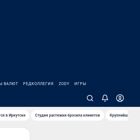
Ы ВАЛЮТ
РЕДКОЛЛЕГИЯ
ZODY
ИГРЫ
ся в Иркутске
Студия растяжки бросила клиентов
Крупнейшие про