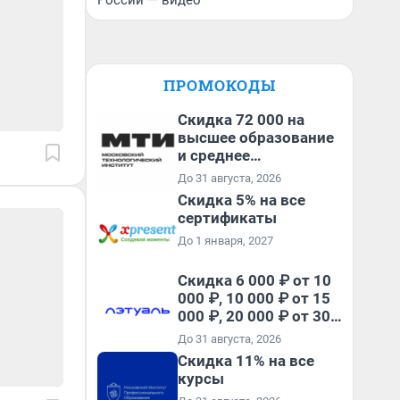
России — видео
ПРОМОКОДЫ
Скидка 72 000 на
высшее образование
и среднее
специальное
До 31 августа, 2026
образование в
Скидка 5% на все
первый год обучения
сертификаты
До 1 января, 2027
Скидка 6 000 ₽ от 10
000 ₽, 10 000 ₽ от 15
000 ₽, 20 000 ₽ от 30
000 ₽ и 35 000 ₽ от 50
До 31 августа, 2026
000 ₽ на первый и все
Скидка 11% на все
повторные заказы по
курсы
промокоду НАБЕРИ