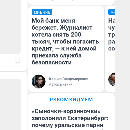
МНЕНИЕ
МНЕНИЕ
Мой банк меня
Наслед
бережет. Журналист
чудом 
хотела снять 200
трансп
тысяч, чтобы погасить
разнес
кредит, — к ней домой
советс
приехала служба
безопасности
Ол
Бл
Ксения Владимирская
вл
Автор мнения
би
РЕКОМЕНДУЕМ
«Сыночки-корзиночки»
заполонили Екатеринбург:
почему уральские парни