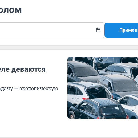
лолом
Примен
еле деваются
адачу — экологическую