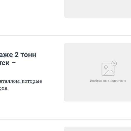
аже 2 тонн
тск –
еталлом, которые
ров.