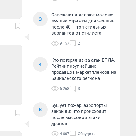
Освежают и делают моложе:
3
лучшие стрижки для женщин
после 40 — топ стильных
вариантов от стилиста
9 157
2
Кто потерял из-за атак БПЛА.
4
Рейтинг крупнейших
продавцов маркетплейсов из
Байкальского региона
6 268
3
Бушует пожар, аэропорты
5
закрыли: что происходит
после массовой атаки
дронов
4 607
Обсудить