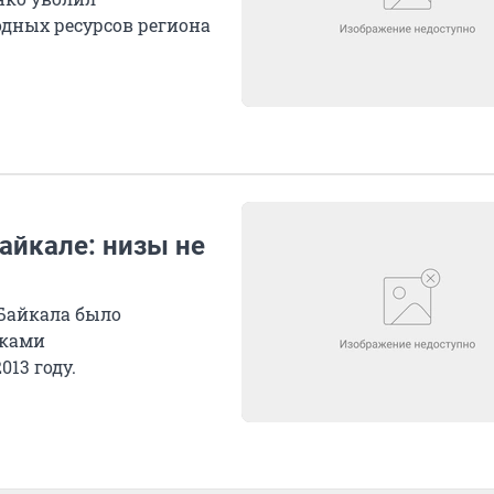
дных ресурсов региона
айкале: низы не
Байкала было
иками
13 году.