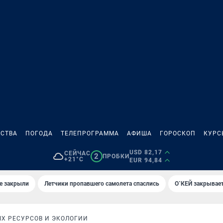
СТВА
ПОГОДА
ТЕЛЕПРОГРАММА
АФИША
ГОРОСКОП
КУРС
USD 82,17
СЕЙЧАС
2
ПРОБКИ
+21°C
EUR 94,84
е закрыли
Летчики пропавшего самолета спаслись
О`КЕЙ закрывает
Х РЕСУРСОВ И ЭКОЛОГИИ