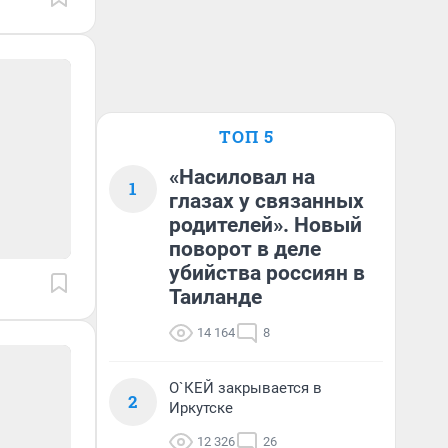
ТОП 5
«Насиловал на
1
глазах у связанных
родителей». Новый
поворот в деле
убийства россиян в
Таиланде
14 164
8
О`КЕЙ закрывается в
2
Иркутске
12 326
26