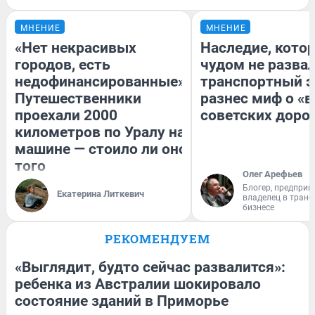
МНЕНИЕ
МНЕНИЕ
«Нет некрасивых
Наследие, кото
городов, есть
чудом не разва
недофинансированные».
транспортный э
Путешественники
разнес миф о «
проехали 2000
советских доро
километров по Уралу на
машине — стоило ли оно
того
Олег Арефьев
Блогер, предприн
Екатерина Литкевич
владелец в тран
бизнесе
РЕКОМЕНДУЕМ
«Выглядит, будто сейчас развалится»:
ребенка из Австралии шокировало
состояние зданий в Приморье