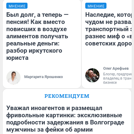
МНЕНИЕ
МНЕНИЕ
Был долг, а теперь —
Наследие, кото
пенсия! Как вместо
чудом не разва
повисших в воздухе
транспортный э
алиментов получать
разнес миф о «
реальные деньги:
советских доро
разбор иркутского
юриста
Олег Арефьев
Блогер, предприн
Маргарита Ярошенко
владелец в тран
бизнесе
РЕКОМЕНДУЕМ
Уважал иноагентов и размещал
фривольные картинки: эксклюзивные
подробности задержания в Волгограде
мужчины за фейки об армии