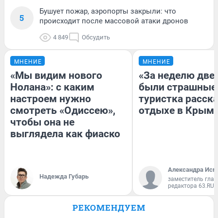
Бушует пожар, аэропорты закрыли: что
5
происходит после массовой атаки дронов
4 849
Обсудить
МНЕНИЕ
МНЕНИЕ
«Мы видим нового
«За неделю две
Нолана»: с каким
были страшные
настроем нужно
туристка расска
смотреть «Одиссею»,
отдыхе в Крым
чтобы она не
выглядела как фиаско
Александра Исм
Надежда Губарь
заместитель глав
редактора 63.RU
РЕКОМЕНДУЕМ