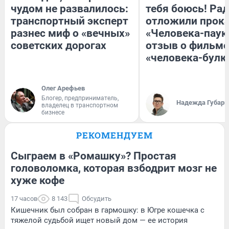
чудом не развалилось:
тебя боюсь! Рад
транспортный эксперт
отложили прок
разнес миф о «вечных»
«Человека-паук
советских дорогах
отзыв о фильме
«человека-булк
Олег Арефьев
Блогер, предприниматель,
Надежда Губарь
владелец в транспортном
бизнесе
РЕКОМЕНДУЕМ
Сыграем в «Ромашку»? Простая
головоломка, которая взбодрит мозг не
хуже кофе
17 часов
8 143
Обсудить
Кишечник был собран в гармошку: в Югре кошечка с
тяжелой судьбой ищет новый дом — ее история