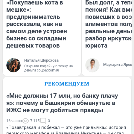
«Покупаешь кота в
Был долг, а теп
мешке»:
пенсия! Как вм
предприниматель
повисших в воз
рассказала, как на
алиментов полу
самом деле устроен
реальные деньг
бизнес со складами
разбор иркутск
дешевых товаров
юриста
Наталья Шорохова
Маргарита Ярош
Открыла кофейную точку на
деньги соцразвития
РЕКОМЕНДУЕМ
«Мне должны 17 млн, но банку плачу
я»: почему в Башкирии обманутые в
ИЖС не могут добиться правды
16 часов
7 115
3
«Позавтракал и побежал — это уже привычка»: история
пермского марафонца Владимира Никитина — он стал