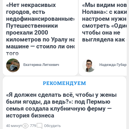
«Нет некрасивых
«Мы видим нов
городов, есть
Нолана»: с каки
недофинансированные».
настроем нужн
Путешественники
смотреть «Одис
проехали 2000
чтобы она не
километров по Уралу на
выглядела как 
машине — стоило ли оно
того
Екатерина Литкевич
Надежда Губарь
РЕКОМЕНДУЕМ
«Я должен сделать всё, чтобы у жены
были ягоды, да ведь?»: под Пермью
семья создала клубничную ферму —
история бизнеса
40 минут
779
Обсудить