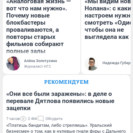
«Аналоговая жизнь —
«Мы видим нов
вот что нам нужно».
Нолана»: с каки
Почему новые
настроем нужн
блокбастеры
смотреть «Одис
проваливаются, а
чтобы она не
повторы старых
выглядела как 
фильмов собирают
полные залы
Алёна Золотухина
Надежда Губарь
Журналист НГС
РЕКОМЕНДУЕМ
«Они все были заражены»: в деле о
перевале Дятлова появились новые
зацепки
7 часов
2 466
Обсудить
«Платишь бандитам, либо стреляешь». Уральский
бизнесмен о том, как в нулевые гнали фуры с Дальнего