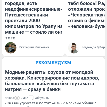
городов, есть
тебя боюсь! Рад
недофинансированные».
отложили прок
Путешественники
«Человека-паук
проехали 2000
отзыв о фильме
километров по Уралу на
«человека-булк
машине — стоило ли оно
того
Екатерина Литкевич
Надежда Губарь
РЕКОМЕНДУЕМ
Модные рецепты соусов от молодой
хозяйки. Консервирование помидоров,
баклажанов, кабачков без глутамата
натрия — сразу в банки
4 часа
2 385
Обсудить
«Он мне угрожает и портит жизнь»: москвич обвинил