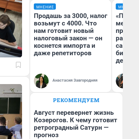
МНЕНИЕ
МНЕНИЕ
Продашь за 3000, налог
«Покуп
возьмут с 4000. Что
мешке»
нам готовит новый
предпр
налоговый закон — он
рассказ
коснется импорта и
самом 
даже репетиторов
бизнес
дешевы
На
Анастасия Завгородняя
От
де
РЕКОМЕНДУЕМ
Август перевернет жизнь
Козерогов. К чему готовит
ретроградный Сатурн —
прогноз