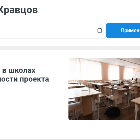
 Кравцов
Примен
 в школах
ности проекта