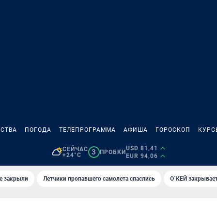
СТВА
ПОГОДА
ТЕЛЕПРОГРАММА
АФИША
ГОРОСКОП
КУРС
USD 81,41
СЕЙЧАС
3
ПРОБКИ
+24°C
EUR 94,06
е закрыли
Летчики пропавшего самолета спаслись
О`КЕЙ закрывает