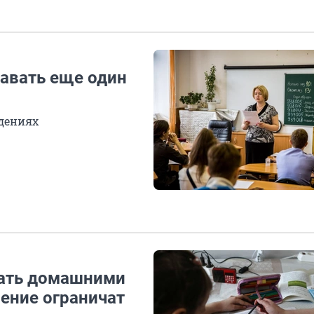
авать еще один
дениях
жать домашними
ение ограничат