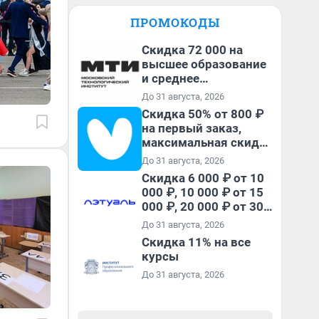
ПРОМОКОДЫ
Скидка 72 000 на
высшее образование
и среднее
специальное
До 31 августа, 2026
образование в
Скидка 50% от 800 ₽
первый год обучения
на первый заказ,
максимальная скидка
600 ₽
До 31 августа, 2026
Скидка 6 000 ₽ от 10
000 ₽, 10 000 ₽ от 15
000 ₽, 20 000 ₽ от 30
000 ₽ и 35 000 ₽ от 50
До 31 августа, 2026
000 ₽ на первый и все
Скидка 11% на все
повторные заказы по
курсы
промокоду НАБЕРИ
До 31 августа, 2026