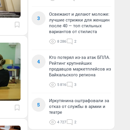
Освежают и делают моложе:
3
лучшие стрижки для женщин
после 40 — топ стильных
вариантов от стилиста
8 286
2
Кто потерял из-за атак БПЛА.
4
Рейтинг крупнейших
продавцов маркетплейсов из
Байкальского региона
5 816
3
Иркутянина оштрафовали за
5
отказ от службы в армии и
театре
4 727
2