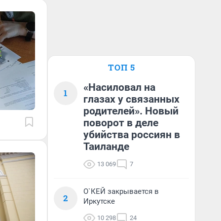
ТОП 5
«Насиловал на
1
глазах у связанных
родителей». Новый
поворот в деле
убийства россиян в
Таиланде
13 069
7
О`КЕЙ закрывается в
2
Иркутске
10 298
24