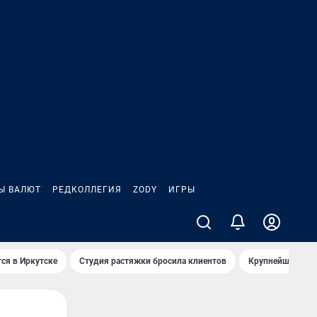
Ы ВАЛЮТ
РЕДКОЛЛЕГИЯ
ZODY
ИГРЫ
ся в Иркутске
Студия растяжки бросила клиентов
Крупнейшие про