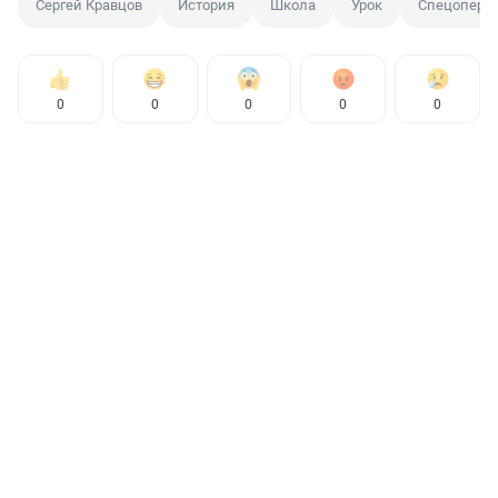
Сергей Кравцов
История
Школа
Урок
Спецопера
0
0
0
0
0