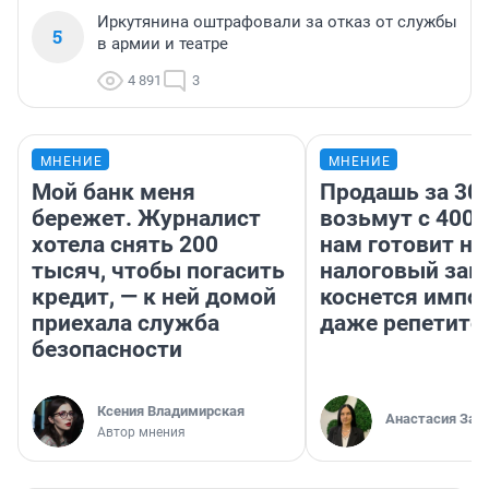
Иркутянина оштрафовали за отказ от службы
5
в армии и театре
4 891
3
МНЕНИЕ
МНЕНИЕ
Мой банк меня
Продашь за 300
бережет. Журналист
возьмут с 4000
хотела снять 200
нам готовит н
тысяч, чтобы погасить
налоговый зако
кредит, — к ней домой
коснется импор
приехала служба
даже репетито
безопасности
Ксения Владимирская
Анастасия Зав
Автор мнения