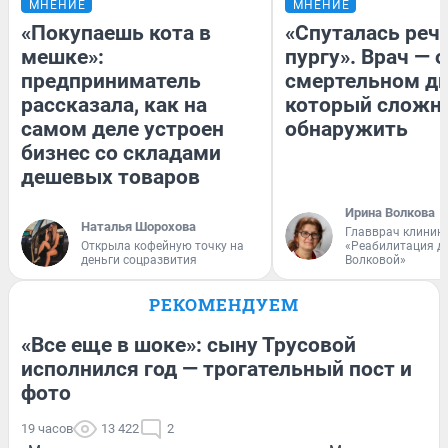
МНЕНИЕ
МНЕНИЕ
«Покупаешь кота в
«Спуталась речь
мешке»:
пургу». Врач — о
предприниматель
смертельном ди
рассказала, как на
который сложн
самом деле устроен
обнаружить
бизнес со складами
дешевых товаров
Ирина Волкова
Наталья Шорохова
Главврач клиник
Открыла кофейную точку на
«Реабилитация д
деньги соцразвития
Волковой»
РЕКОМЕНДУЕМ
«Все еще в шоке»: сыну Трусовой
исполнился год — трогательный пост и
фото
19 часов
13 422
2