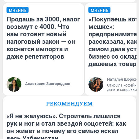
МНЕНИЕ
МНЕНИЕ
Продашь за 3000, налог
«Покупаешь кот
возьмут с 4000. Что
мешке»:
нам готовит новый
предпринимате
налоговый закон — он
рассказала, как
коснется импорта и
самом деле уст
даже репетиторов
бизнес со скла
дешевых товар
Наталья Шорохо
Анастасия Завгородняя
Открыла кофейну
деньги соцразви
РЕКОМЕНДУЕМ
«Я не жалуюсь». Строитель лишился
рук и ног и стал звездой соцсетей: как
он живет и почему его семью искал
весь Узбекистан