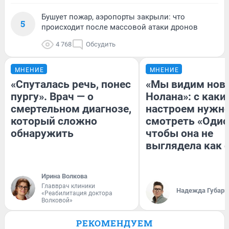
Бушует пожар, аэропорты закрыли: что
5
происходит после массовой атаки дронов
4 768
Обсудить
МНЕНИЕ
МНЕНИЕ
«Спуталась речь, понес
«Мы видим нов
пургу». Врач — о
Нолана»: с каки
смертельном диагнозе,
настроем нужн
который сложно
смотреть «Одис
обнаружить
чтобы она не
выглядела как 
Ирина Волкова
Главврач клиники
Надежда Губарь
«Реабилитация доктора
Волковой»
РЕКОМЕНДУЕМ