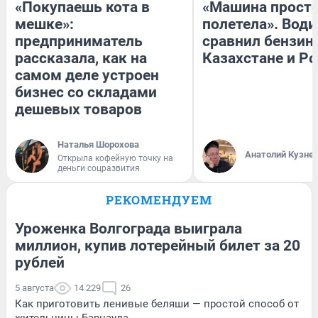
«Покупаешь кота в
«Машина прост
мешке»:
полетела». Води
предприниматель
сравнил бензин
рассказала, как на
Казахстане и Р
самом деле устроен
бизнес со складами
дешевых товаров
Наталья Шорохова
Анатолий Кузне
Открыла кофейную точку на
деньги соцразвития
РЕКОМЕНДУЕМ
Уроженка Волгограда выиграла
миллион, купив лотерейный билет за 20
рублей
5 августа
14 229
26
Как приготовить ленивые беляши — простой способ от