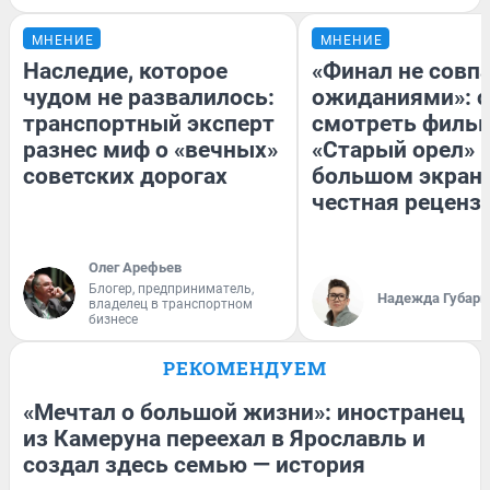
МНЕНИЕ
МНЕНИЕ
Наследие, которое
«Финал не совпа
чудом не развалилось:
ожиданиями»: с
транспортный эксперт
смотреть филь
разнес миф о «вечных»
«Старый орел» 
советских дорогах
большом экран
честная реценз
Олег Арефьев
Блогер, предприниматель,
Надежда Губарь
владелец в транспортном
бизнесе
РЕКОМЕНДУЕМ
«Мечтал о большой жизни»: иностранец
из Камеруна переехал в Ярославль и
создал здесь семью — история