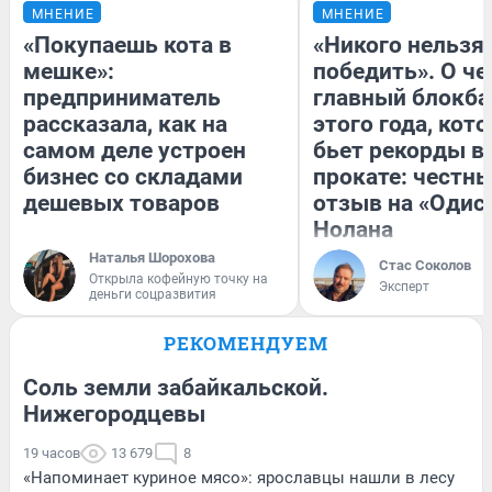
МНЕНИЕ
МНЕНИЕ
«Покупаешь кота в
«Никого нельзя
мешке»:
победить». О ч
предприниматель
главный блокба
рассказала, как на
этого года, кот
самом деле устроен
бьет рекорды в
бизнес со складами
прокате: честн
дешевых товаров
отзыв на «Одис
Нолана
Наталья Шорохова
Стас Соколов
Открыла кофейную точку на
Эксперт
деньги соцразвития
РЕКОМЕНДУЕМ
Соль земли забайкальской.
Нижегородцевы
19 часов
13 679
8
«Напоминает куриное мясо»: ярославцы нашли в лесу