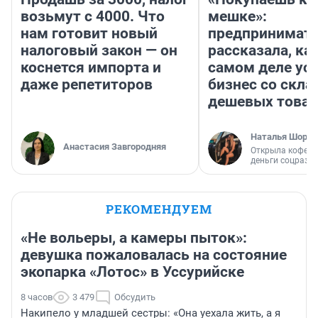
возьмут с 4000. Что
мешке»:
нам готовит новый
предпринимат
налоговый закон — он
рассказала, как
коснется импорта и
самом деле ус
даже репетиторов
бизнес со скл
дешевых това
Наталья Шорох
Анастасия Завгородняя
Открыла кофейн
деньги соцразв
РЕКОМЕНДУЕМ
«Не вольеры, а камеры пыток»:
девушка пожаловалась на состояние
экопарка «Лотос» в Уссурийске
8 часов
3 479
Обсудить
Накипело у младшей сестры: «Она уехала жить, а я