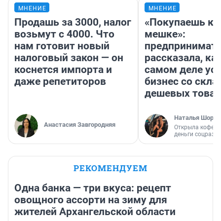
МНЕНИЕ
МНЕНИЕ
Продашь за 3000, налог
«Покупаешь ко
возьмут с 4000. Что
мешке»:
нам готовит новый
предпринимат
налоговый закон — он
рассказала, как
коснется импорта и
самом деле ус
даже репетиторов
бизнес со скл
дешевых това
Наталья Шорох
Анастасия Завгородняя
Открыла кофейн
деньги соцразв
РЕКОМЕНДУЕМ
Одна банка — три вкуса: рецепт
овощного ассорти на зиму для
жителей Архангельской области