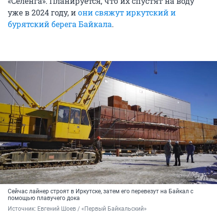
«Селенга». Планируется, что их спустят на воду
уже в 2024 году, и
они свяжут иркутский и
бурятский берега Байкала
.
Сейчас лайнер строят в Иркутске, затем его перевезут на Байкал с
помощью плавучего дока
Источник: 
Евгений Шоев / «Первый Байкальский»