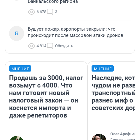
Байкальского региона
6 678
3
Бушует пожар, аэропорты закрыли: что
5
происходит после массовой атаки дронов
4 814
Обсудить
МНЕНИЕ
МНЕНИЕ
Продашь за 3000, налог
Наследие, кото
возьмут с 4000. Что
чудом не разва
нам готовит новый
транспортный 
налоговый закон — он
разнес миф о 
коснется импорта и
советских доро
даже репетиторов
Олег Арефьев