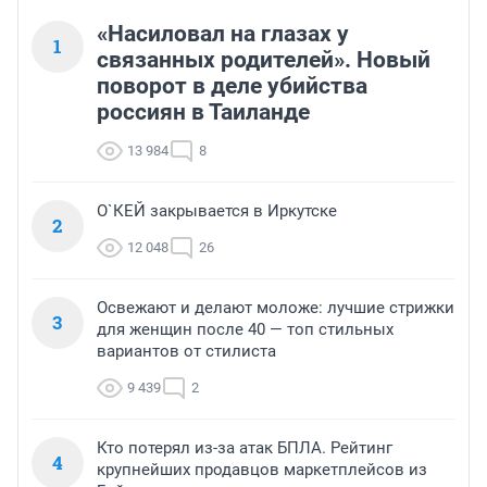
для Су-57, но чтобы его довести до индустриального 
уровня опять же нужно поработать над экспортом 
«Насиловал на глазах у
1
сушек, самый лучший вариант это однодвигательнй 
связанных родителей». Новый
"охотник"(Су-70), но модифицированный под 
поворот в деле убийства
сверхзвук и массовый.
россиян в Таиланде
13 984
8
О`КЕЙ закрывается в Иркутске
2
12 048
26
Освежают и делают моложе: лучшие стрижки
3
для женщин после 40 — топ стильных
вариантов от стилиста
9 439
2
Кто потерял из-за атак БПЛА. Рейтинг
4
крупнейших продавцов маркетплейсов из