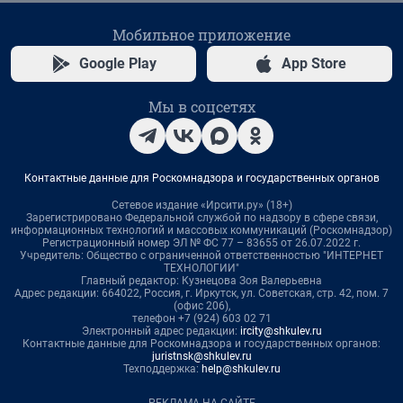
Мобильное приложение
Google Play
App Store
Мы в соцсетях
Контактные данные для Роскомнадзора и государственных органов
Сетевое издание «Ирсити.ру» (18+)
Зарегистрировано Федеральной службой по надзору в сфере связи,
информационных технологий и массовых коммуникаций (Роскомнадзор)
Регистрационный номер ЭЛ № ФС 77 – 83655 от 26.07.2022 г.
Учредитель: Общество с ограниченной ответственностью "ИНТЕРНЕТ
ТЕХНОЛОГИИ"
Главный редактор: Кузнецова Зоя Валерьевна
Адрес редакции: 664022, Россия, г. Иркутск, ул. Советская, стр. 42, пом. 7
(офис 206),
телефон +7 (924) 603 02 71
Электронный адрес редакции:
ircity@shkulev.ru
Контактные данные для Роскомнадзора и государственных органов:
juristnsk@shkulev.ru
Техподдержка:
help@shkulev.ru