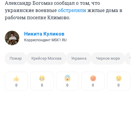
Александр Богомаз сообщал о том, что
украинские военные
обстреляли
жилые дома в
рабочем поселке Климово.
Никита Куликов
Корреспондент MSK1.RU
Пожар
Крейсер Москва
Украина
Черное море
Че
0
0
0
0
0