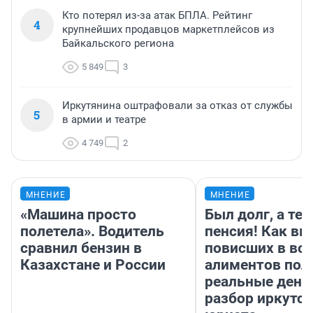
Кто потерял из-за атак БПЛА. Рейтинг
4
крупнейших продавцов маркетплейсов из
Байкальского региона
5 849
3
Иркутянина оштрафовали за отказ от службы
5
в армии и театре
4 749
2
МНЕНИЕ
МНЕНИЕ
«Машина просто
Был долг, а те
полетела». Водитель
пенсия! Как вм
сравнил бензин в
повисших в во
Казахстане и России
алиментов пол
реальные день
разбор иркутск