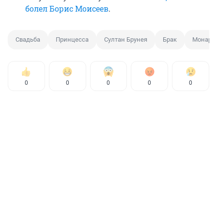
болел Борис Моисеев
.
Свадьба
Принцесса
Султан Брунея
Брак
Монарх
0
0
0
0
0