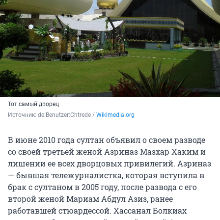
Тот самый дворец
Источник: 
de:Benutzer:Chtrede / 
Wikimedia.org
В июне 2010 года султан объявил о своем разводе
со своей третьей женой Азриназ Мазхар Хаким и
лишении ее всех дворцовых привилегий. Азриназ
— бывшая тележурналистка, которая вступила в
брак с султаном в 2005 году, после развода с его
второй женой Мариам Абдул Азиз, ранее
работавшей стюардессой. Хассанал Болкиах