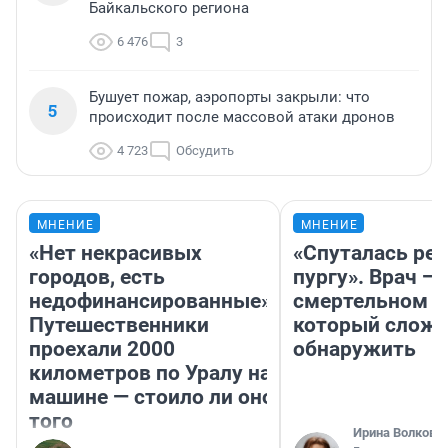
Байкальского региона
6 476
3
Бушует пожар, аэропорты закрыли: что
5
происходит после массовой атаки дронов
4 723
Обсудить
МНЕНИЕ
МНЕНИЕ
«Нет некрасивых
«Спуталась реч
городов, есть
пургу». Врач — 
недофинансированные».
смертельном д
Путешественники
который слож
проехали 2000
обнаружить
километров по Уралу на
машине — стоило ли оно
того
Ирина Волкова