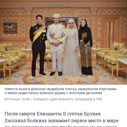
Невеста была в длинном свадебном платье, украшенном блестками,
а жених надел белую военную форму с золотыми деталями
Источник: 
tmski / Instagram (деятельность запрещена в РФ)
После смерти Елизаветы II султан Брунея
Хассанал Болкиах занимает первое место в мире