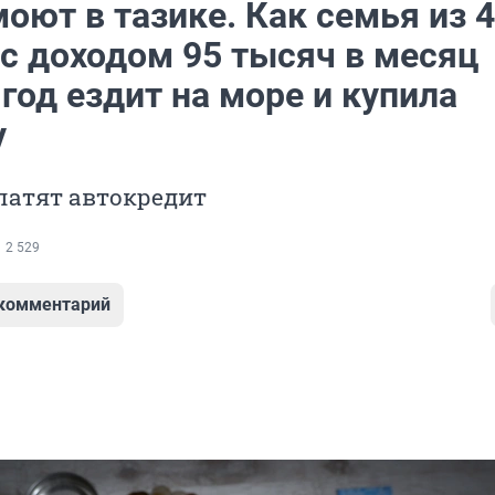
оют в тазике. Как семья из 4
 с доходом 95 тысяч в месяц
год ездит на море и купила
у
латят автокредит
2 529
 комментарий