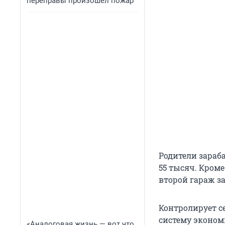
переправы произошел пожар
Родители зараба
55 тысяч. Кроме
второй гараж за
Контролирует с
систему эконом
«Аналоговая жизнь — вот что