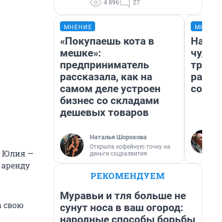
4 896
27
МНЕНИЕ
МНЕНИ
«Покупаешь кота в
Насле
мешке»:
чудом
предприниматель
транс
рассказала, как на
разне
самом деле устроен
совет
бизнес со складами
дешевых товаров
Наталья Шорохова
Открыла кофейную точку на
а Юлия —
деньги соцразвития
в аренду
РЕКОМЕНДУЕМ
Муравьи и тля больше не
а свою
сунут носа в ваш огород:
народные способы борьбы