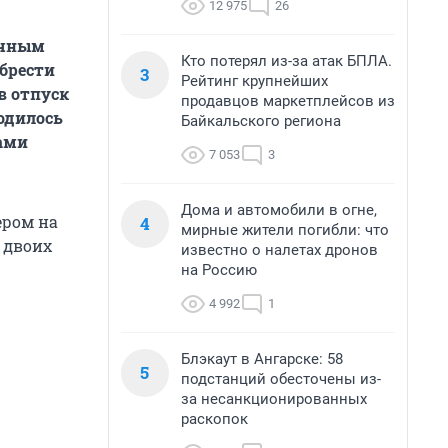
12 975
26
ячным
Кто потерял из-за атак БПЛА.
брести
3
Рейтинг крупнейших
в отпуск
продавцов маркетплейсов из
ходилось
Байкальского региона
тами
7 053
3
Дома и автомобили в огне,
ером на
4
мирные жители погибли: что
 двоих
известно о налетах дронов
на Россию
4 992
1
Блэкаут в Ангарске: 58
5
подстанций обесточены из-
за несанкционированных
раскопок