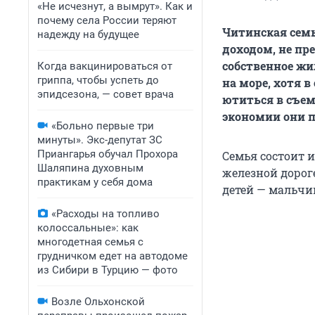
«Не исчезнут, а вымрут». Как и
почему села России теряют
Читинская сем
надежду на будущее
доходом, не пр
собственное жил
Когда вакцинироваться от
гриппа, чтобы успеть до
на море, хотя 
эпидсезона, — совет врача
ютиться в съем
экономии они п
«Больно первые три
минуты». Экс-депутат ЗС
Приангарья обучал Прохора
Семья состоит 
Шаляпина духовным
железной дорог
практикам у себя дома
детей — мальчик
«Расходы на топливо
колоссальные»: как
многодетная семья с
грудничком едет на автодоме
из Сибири в Турцию — фото
Возле Ольхонской