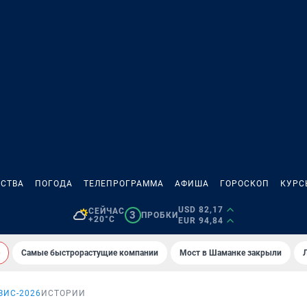
СТВА
ПОГОДА
ТЕЛЕПРОГРАММА
АФИША
ГОРОСКОП
КУРС
USD 82,17
СЕЙЧАС
3
ПРОБКИ
+20°C
EUR 94,84
Самые быстрорастущие компании
Мост в Шаманке закрыли
ЗИС-2026
ИСТОРИИ