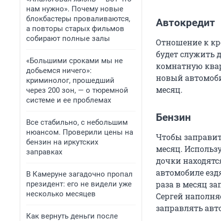
нам нужно». Почему новые
блокбастеры проваливаются,
Автокредит
а повторы старых фильмов
собирают полные залы
Отношение к кре
будет служить д
«Большими сроками мы не
комнатную кварт
добьемся ничего»:
новый автомобил
криминолог, прошедший
месяц.
через 200 зон, — о тюремной
системе и ее проблемах
Бензин
Все стабильно, с небольшим
нюансом. Проверили цены на
Чтобы заправит
бензин на иркутских
месяц. Использу
заправках
дочки находятся
автомобиле ездя
В Камеруне загадочно пропал
раза в месяц за
президент: его не видели уже
несколько месяцев
Сергей наполня
заправлять авт
Как вернуть деньги после