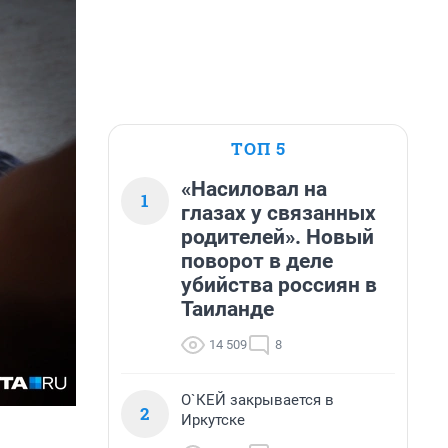
ТОП 5
«Насиловал на
1
глазах у связанных
родителей». Новый
поворот в деле
убийства россиян в
Таиланде
14 509
8
О`КЕЙ закрывается в
2
Иркутске