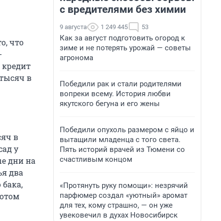
с вредителями без химии
9 августа
1 249 445
53
Как за август подготовить огород к
о, что
зиме и не потерять урожай — советы
-
агронома
в кредит
 тысяч в
Победили рак и стали родителями
вопреки всему. История любви
якутского бегуна и его жены
Победили опухоль размером с яйцо и
сяч в
вытащили младенца с того света.
сад у
Пять историй врачей из Тюмени со
счастливым концом
ые дни на
ья два
 бака,
«Протянуть руку помощи»: незрячий
парфюмер создал «уютный» аромат
потом
для тех, кому страшно, — он уже
увековечил в духах Новосибирск