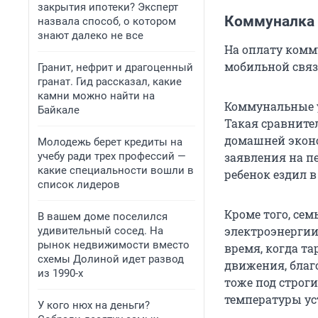
закрытия ипотеки? Эксперт
Коммуналка
назвала способ, о котором
знают далеко не все
На оплату комму
мобильной связ
Гранит, нефрит и драгоценный
гранат. Гид рассказал, какие
камни можно найти на
Коммунальные ус
Байкале
Такая сравните
домашней экон
Молодежь берет кредиты на
учебу ради трех профессий —
заявления на пе
какие специальности вошли в
ребенок ездил в
список лидеров
Кроме того, се
В вашем доме поселился
электроэнергии
удивительный сосед. На
рынок недвижимости вместо
время, когда т
схемы Долиной идет развод
движения, благ
из 1990-х
тоже под строги
температуры ус
У кого нюх на деньги?