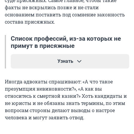
суде присяжных. Самое главное, чтобы такие
факты не вскрылись позже и не стали
основанием поставить под сомнение законность
состава присяжных.
Список профессий, из-за которых не
примут в присяжные
Узнать
Кого вычеркнут из кандидатов:
Иногда адвокаты спрашивают: «А что такое
презумпция невиновности?», «А как вы
лиц, замещающих государственные
относитесь к смертной казни?» Хоть кандидаты и
должности или выборные должности в
не юристы и не обязаны знать термины, по этим
органах местного самоуправления;
вопросам стороны делают выводы о настрое
человека и могут заявить отвод.
военнослужащих;
граждан, уволенных с военной службы по