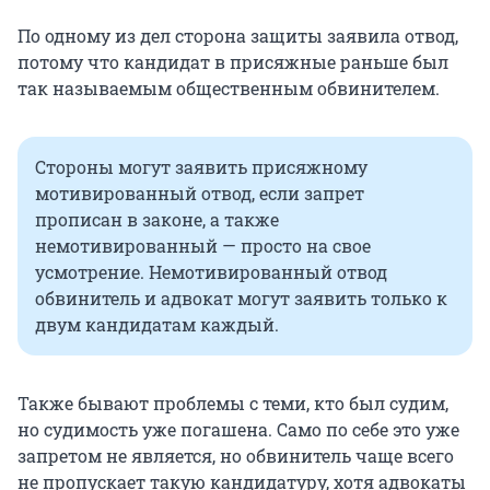
контракту из ФСБ, органов
По одному из дел сторона защиты заявила отвод,
государственной охраны или органов
потому что кандидат в присяжные раньше был
внешней разведки (в течение пяти лет со
так называемым общественным обвинителем.
дня увольнения);
судей, прокуроров, следователей,
дознавателей, адвокатов, нотариусов,
Стороны могут заявить присяжному
должностных лиц органов
мотивированный отвод, если запрет
принудительного исполнения или частных
прописан в законе, а также
детективов (в период осуществления
немотивированный — просто на свое
профессиональной деятельности и в
усмотрение. Немотивированный отвод
течение пяти лет со дня ее прекращения);
обвинитель и адвокат могут заявить только к
двум кандидатам каждый.
имеющих специальное звание
сотрудников органов внутренних дел,
таможенных органов или органов и
Также бывают проблемы с теми, кто был судим,
учреждений уголовно-исполнительной
но судимость уже погашена. Само по себе это уже
системы (в период осуществления
запретом не является, но обвинитель чаще всего
профессиональной деятельности и в
не пропускает такую кандидатуру, хотя адвокаты
течение пяти лет со дня ее прекращения);