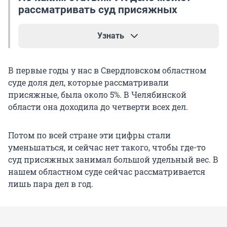
рассматривать суд присяжных
Узнать
Коллегия из восьми присяжных вправе
В первые годы у нас в Свердловском областном
рассматривать дела по статьям:
суде доля дел, которые рассматривали
присяжные, была около 5%. В Челябинской
убийство (ч. 2 статьи 105);
области она доходила до четверти всех дел.
незаконные производство, сбыт или
пересылка наркотиков (ч. 5 статьи 228);
Потом по всей стране эти цифры стали
уменьшаться, и сейчас нет такого, чтобы где-то
контрабанда наркотиков, психотропных
суд присяжных занимал большой удельный вес. В
веществ или их аналогов (ч. 1 статьи 229);
нашем областном суде сейчас рассматривается
посягательство на жизнь государственного
лишь пара дел в год.
или общественного деятеля (статья 277);
посягательство на жизнь лица,
осуществляющего правосудие или