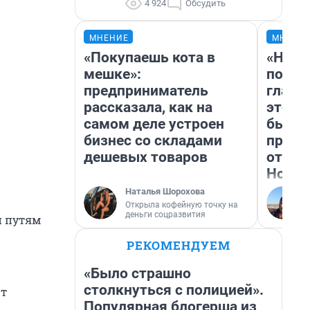
4 924
Обсудить
МНЕНИЕ
МНЕНИ
«Покупаешь кота в
«Нико
мешке»:
побед
предприниматель
главн
рассказала, как на
этого
самом деле устроен
бьет 
бизнес со складами
прока
дешевых товаров
отзыв
Нолан
Наталья Шорохова
Открыла кофейную точку на
деньги соцразвития
и путям
РЕКОМЕНДУЕМ
«Было страшно
столкнуться с полицией».
ют
Популярная блогерша из