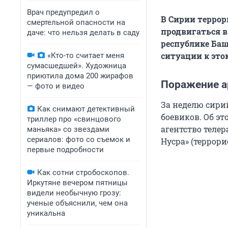
Врач предупредил о
В Сирии террор
смертельной опасности на
продвигаться в
даче: что нельзя делать в саду
республике Баш
ситуации к это
«Кто-то считает меня
сумасшедшей». Художница
приютила дома 200 жирафов
Поражение 
— фото и видео
За неделю сири
Как снимают детективный
боевиков. Об эт
триллер про «свинцового
агентство телер
маньяка» со звездами
сериалов: фото со съемок и
Нусра» (террори
первые подробности
Как сотни стробоскопов.
Иркутяне вечером пятницы
видели необычную грозу:
ученые объяснили, чем она
уникальна