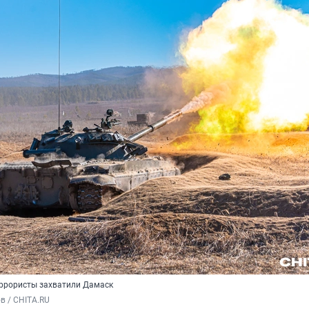
террористы захватили Дамаск
в / CHITA.RU