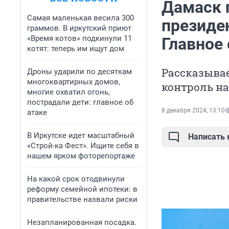
Дамаск 
Самая маленькая весила 300
президен
граммов. В иркутский приют
«Время котов» подкинули 11
Главное 
котят: теперь им ищут дом
Рассказывае
Дроны ударили по десяткам
многоквартирных домов,
контроль н
многие охватил огонь,
пострадали дети: главное об
8 декабря 2024, 13:10
атаке
В Иркутске идет масштабный
Написать
«Строй-ка Фест». Ищите себя в
нашем ярком фоторепортаже
На какой срок отодвинули
реформу семейной ипотеки: в
правительстве назвали риски
Незапланированная посадка.