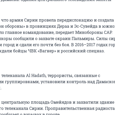
, что армия Сирии провела передислокацию и создала
н обороны» в провинциях Дераа и Эс-Сувейда в южно
ло главное командование, передает Минобороны САР.
нкоры сообщили о захвате окраин Пальмиры. Силы с
город и сдали его почти без боя. В 2016–2017 годах го
дали бойцы ЧВК «Вагнер» и российский спецназ.
телеканала Al Hadath, террористы, связанные с
и группировками, установили контроль над Дамаско
.
 центральную площадь Омейядов и захватили здание
го телеканала Сирии. Проправительственная радиост
ообщает о взрывах в городе.