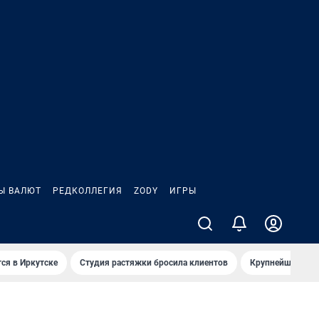
Ы ВАЛЮТ
РЕДКОЛЛЕГИЯ
ZODY
ИГРЫ
ся в Иркутске
Студия растяжки бросила клиентов
Крупнейшие про