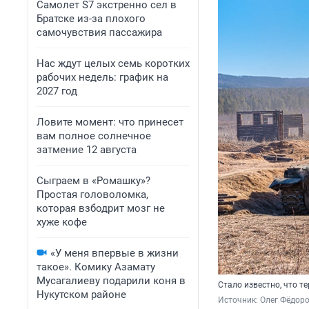
Самолет S7 экстренно сел в
Братске из-за плохого
самочувствия пассажира
Нас ждут целых семь коротких
рабочих недель: график на
2027 год
Ловите момент: что принесет
вам полное солнечное
затмение 12 августа
Сыграем в «Ромашку»?
Простая головоломка,
которая взбодрит мозг не
хуже кофе
«У меня впервые в жизни
такое». Комику Азамату
Мусагалиеву подарили коня в
Стало известно, что 
Нукутском районе
Источник: 
Олег Фёдоро