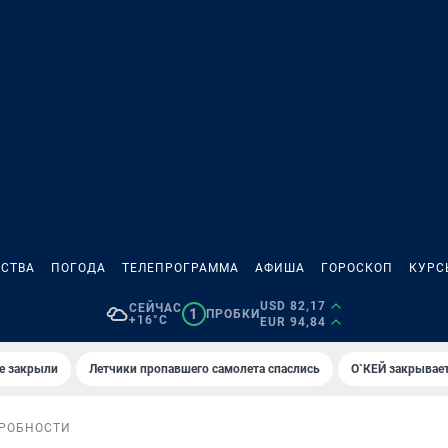
СТВА
ПОГОДА
ТЕЛЕПРОГРАММА
АФИША
ГОРОСКОП
КУРС
USD 82,17
СЕЙЧАС
1
ПРОБКИ
+16°C
EUR 94,84
е закрыли
Летчики пропавшего самолета спаслись
О`КЕЙ закрывает
РОБНОСТИ