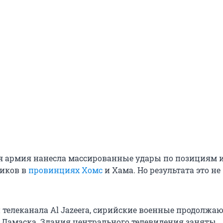
я армия нанесла массированные удары по позициям 
виков в
провинциях Хомс
и Хама. Но результата это не
телеканала Al Jazeera, сирийские военные продолжа
 Дамаска. Здания центрального телевидения заняты