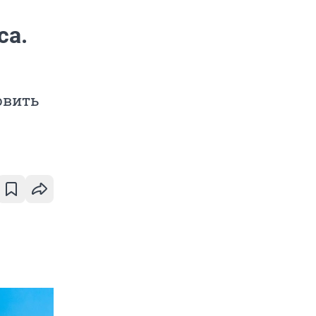
са.
овить