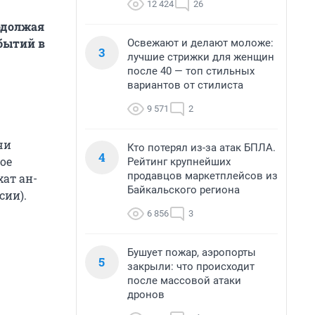
12 424
26
одолжая
бытий в
Освежают и делают моложе:
3
лучшие стрижки для женщин
после 40 — топ стильных
вариантов от стилиста
9 571
2
чи
Кто потерял из-за атак БПЛА.
4
ое
Рейтинг крупнейших
продавцов маркетплейсов из
хат ан-
Байкальского региона
сии).
6 856
3
Бушует пожар, аэропорты
5
закрыли: что происходит
после массовой атаки
дронов