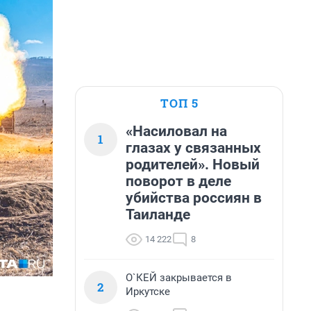
ТОП 5
«Насиловал на
1
глазах у связанных
родителей». Новый
поворот в деле
убийства россиян в
Таиланде
14 222
8
О`КЕЙ закрывается в
2
Иркутске