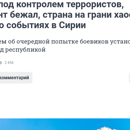
под контролем террористов,
т бежал, страна на грани хао
о событиях в Сирии
м об очередной попытке боевиков устан
ад республикой
2 456
 комментарий