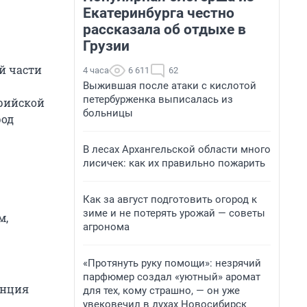
Екатеринбурга честно
рассказала об отдыхе в
Грузии
й части
4 часа
6 611
62
Выжившая после атаки с кислотой
петербурженка выписалась из
ирийской
больницы
род
В лесах Архангельской области много
лисичек: как их правильно пожарить
Как за август подготовить огород к
зиме и не потерять урожай — советы
м,
агронома
«Протянуть руку помощи»: незрячий
парфюмер создал «уютный» аромат
анция
для тех, кому страшно, — он уже
увековечил в духах Новосибирск