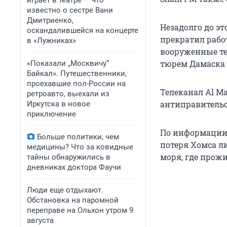
играет в театре — что
известно о сестре Вани
Дмитриенко,
Незадолго до э
оскандалившейся на концерте
прекратил работ
в «Лужниках»
вооруженные т
тюрем Дамаска 
«Показали „Москвичу“
Байкал». Путешественники,
проехавшие пол-России на
Телеканал Al M
ретроавто, выехали из
антиправительс
Иркутска в новое
приключение
По информации, 
Больше политики, чем
потеря Хомса л
медицины? Что за ковидные
моря, где прож
тайны обнаружились в
дневниках доктора Фаучи
Люди еще отдыхают.
Обстановка на паромной
переправе на Ольхон утром 9
августа