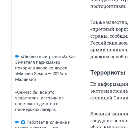
посторонними.
Также известно
«прочный кордо
страны, сообщи
Российские вое
армии покинули 
дважды освобож
«Люблю выигрывать!» Как
39-летняя парикмахер
покорила жюри конкурса
Террористы
«Миссис Земля — 2026» в
Малайзии
По информации 
экстремистским
«Сейчас бы всё это
столицей Сирии
запретили»: истории из
советского детства в
пионерских лагерях
Боевики заняли
государственно
Работает в клинике и
Sham FM также с