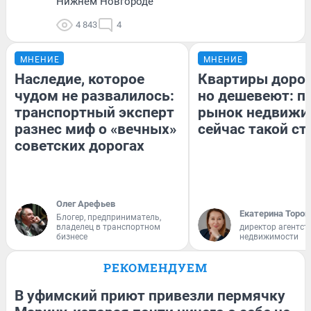
Нижнем Новгороде
4 843
4
МНЕНИЕ
МНЕНИЕ
Наследие, которое
Квартиры доро
чудом не развалилось:
но дешевеют: п
транспортный эксперт
рынок недвижи
разнес миф о «вечных»
сейчас такой с
советских дорогах
Олег Арефьев
Екатерина Тороп
Блогер, предприниматель,
владелец в транспортном
директор агентст
бизнесе
недвижимости
РЕКОМЕНДУЕМ
В уфимский приют привезли пермячку