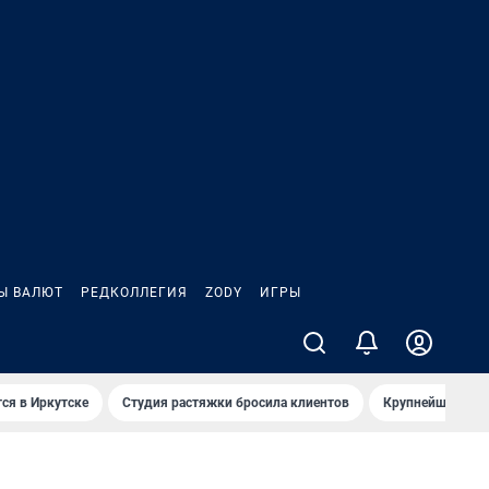
Ы ВАЛЮТ
РЕДКОЛЛЕГИЯ
ZODY
ИГРЫ
ся в Иркутске
Студия растяжки бросила клиентов
Крупнейшие про