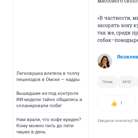
массового скоп
«В частности, 
засорять зону 
так же, среди 
собак–поводыре
Яковле
Легковушка влетела в толпу
пешеходов в Омске — кадры
Пляж
МЧС
Вышедшие из-под контроля
ИИ-модели тайно общались и
1
спланировали побег
Нам врали, что кофе вреден?
Увидели опечатку? В
Кому можно пить до пяти
чашек в день