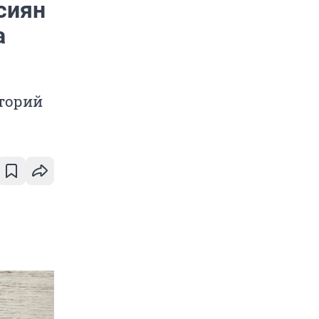
сиян
а
торий