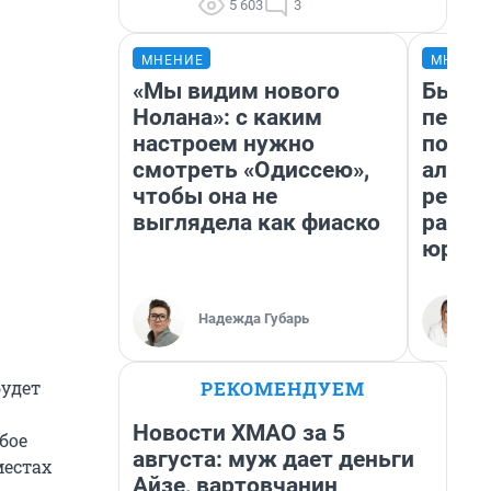
5 603
3
МНЕНИЕ
МНЕНИ
«Мы видим нового
Был до
Нолана»: с каким
пенси
настроем нужно
повис
смотреть «Одиссею»,
алиме
чтобы она не
реаль
выглядела как фиаско
разбо
юрист
Надежда Губарь
РЕКОМЕНДУЕМ
будет
Новости ХМАО за 5
бое
августа: муж дает деньги
местах
Айзе, вартовчанин