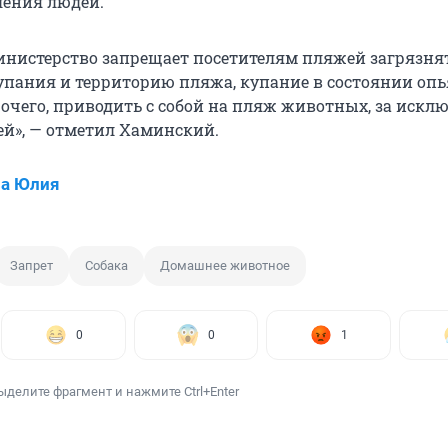
ления людей.
министерство запрещает посетителям пляжей загрязня
купания и территорию пляжа, купание в состоянии опь
прочего, приводить с собой на пляж животных, за иск
й», — отметил Хаминский.
ва Юлия
Запрет
Собака
Домашнее животное
0
0
1
ыделите фрагмент и нажмите Ctrl+Enter