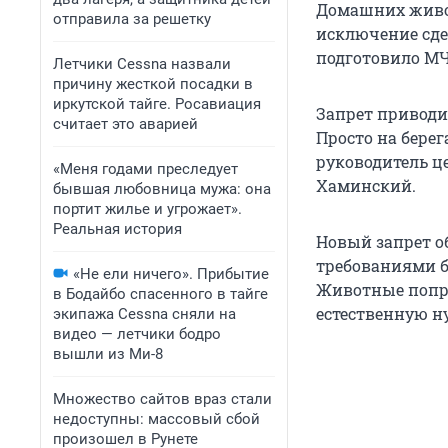
Домашних живот
отправила за решетку
исключение сде
подготовило МЧ
Летчики Cessna назвали
причину жесткой посадки в
иркутской тайге. Росавиация
Запрет приводи
считает это аварией
Просто на бере
руководитель ц
«Меня годами преследует
Хаминский.
бывшая любовница мужа: она
портит жилье и угрожает».
Реальная история
Новый запрет о
требованиями б
«Не ели ничего». Прибытие
Животные попро
в Бодайбо спасенного в тайге
естественную н
экипажа Cessna сняли на
видео — летчики бодро
вышли из Ми-8
Множество сайтов враз стали
недоступны: массовый сбой
произошел в Рунете