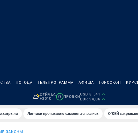
СТВА
ПОГОДА
ТЕЛЕПРОГРАММА
АФИША
ГОРОСКОП
КУРС
USD 81,41
СЕЙЧАС
0
ПРОБКИ
+20°C
EUR 94,06
е закрыли
Летчики пропавшего самолета спаслись
О`КЕЙ закрывает
ЫЕ ЗАКОНЫ