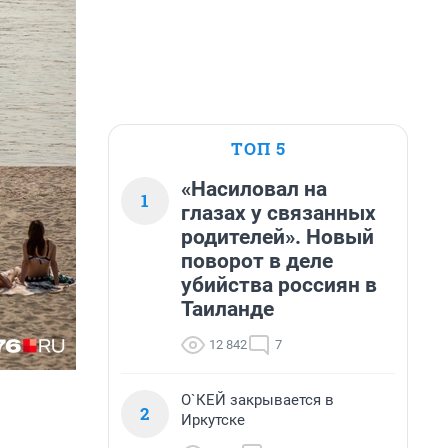
ТОП 5
«Насиловал на
1
глазах у связанных
родителей». Новый
поворот в деле
убийства россиян в
Таиланде
12 842
7
О`КЕЙ закрывается в
2
Иркутске