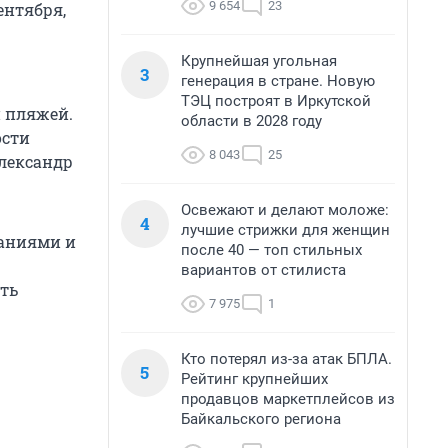
9 654
23
ентября,
Крупнейшая угольная
3
генерация в стране. Новую
ТЭЦ построят в Иркутской
и пляжей.
области в 2028 году
ости
8 043
25
Александр
Освежают и делают моложе:
4
лучшие стрижки для женщин
ваниями и
после 40 — топ стильных
вариантов от стилиста
ть
7 975
1
Кто потерял из-за атак БПЛА.
5
Рейтинг крупнейших
продавцов маркетплейсов из
Байкальского региона