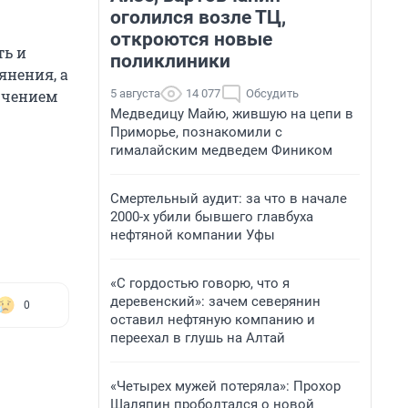
оголился возле ТЦ,
откроются новые
ть и
поликлиники
янения, а
5 августа
14 077
Обсудить
лючением
Медведицу Майю, жившую на цепи в
Приморье, познакомили с
гималайским медведем Фиником
Смертельный аудит: за что в начале
2000-х убили бывшего главбуха
нефтяной компании Уфы
«С гордостью говорю, что я
деревенский»: зачем северянин
0
оставил нефтяную компанию и
переехал в глушь на Алтай
«Четырех мужей потеряла»: Прохор
Шаляпин проболтался о новой