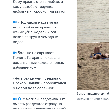
Кому признаются в любви, а
кому разобьют сердце:
любовный гороскоп на август
«Подушкой надавил на
лицо, чтобы не кричала»:
жених убил модель и год
возил ее труп в чемодане —
видео
Больше не скрывает:
Полина Гагарина показала
романтичные кадры с новым
избранником
«Четырех мужей потеряла»:
Прохор Шаляпин проболтался
о новой возлюбленной
Запрет вводится для 
У могилы педофила. Его
Источник: 
Кирилл Пове
смерть разделила страну на
два лагеря, а защитника детей