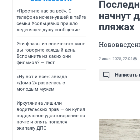
Последн
«Простите нас за всё». С
начнут 
телефона исчезнувшей в тайге
семьи Усольцевых пришло
пляжах
леденящее душу сообщение
Нововведен
Эти фразы из советского кино
вы говорите каждый день.
Вспомните из каких они
2 июля 2025, 22:04
фильмов? — тест
Написать
«Ну вот и всё»: звезда
«Дома-2» развелась с
молодым мужем
Иркутянина лишили
водительских прав — он купил
поддельное удостоверение по
почте и опять попался
экипажу ДПС