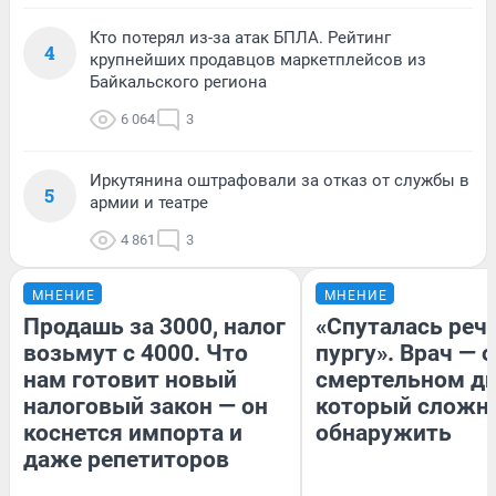
Кто потерял из-за атак БПЛА. Рейтинг
4
крупнейших продавцов маркетплейсов из
Байкальского региона
6 064
3
Иркутянина оштрафовали за отказ от службы в
5
армии и театре
4 861
3
МНЕНИЕ
МНЕНИЕ
Продашь за 3000, налог
«Спуталась речь
возьмут с 4000. Что
пургу». Врач — о
нам готовит новый
смертельном ди
налоговый закон — он
который сложн
коснется импорта и
обнаружить
даже репетиторов