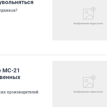
 увольняться
рудников?
е МС-21
твенных
ких производителей