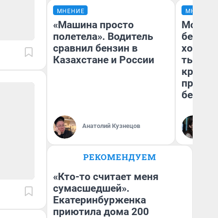
МНЕНИЕ
МНЕНИЕ
«Машина просто
Мой ба
полетела». Водитель
береже
сравнил бензин в
хотела 
Казахстане и России
тысяч,
кредит,
приеха
безопа
Кс
Анатолий Кузнецов
Ав
РЕКОМЕНДУЕМ
«Кто-то считает меня
сумасшедшей».
Екатеринбурженка
приютила дома 200