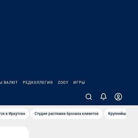
Ы ВАЛЮТ
РЕДКОЛЛЕГИЯ
ZODY
ИГРЫ
ся в Иркутске
Студия растяжки бросила клиентов
Крупнейшие про