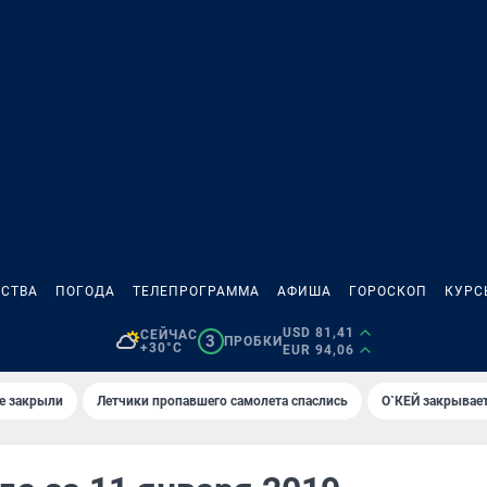
СТВА
ПОГОДА
ТЕЛЕПРОГРАММА
АФИША
ГОРОСКОП
КУРС
USD 81,41
СЕЙЧАС
3
ПРОБКИ
+30°C
EUR 94,06
е закрыли
Летчики пропавшего самолета спаслись
О`КЕЙ закрывает