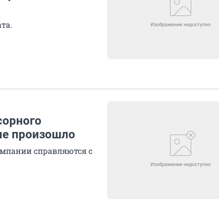
та.
сорного
 не произошло
мпании справляются с