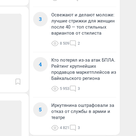
Освежают и делают моложе:
3
лучшие стрижки для женщин
после 40 — топ стильных
вариантов от стилиста
8 509
2
Кто потерял из-за атак БПЛА.
4
Рейтинг крупнейших
продавцов маркетплейсов из
Байкальского региона
5 953
3
Иркутянина оштрафовали за
5
отказ от службы в армии и
театре
4 821
3