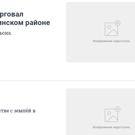
рговал
инском районе
ьона.
тве с землёй в