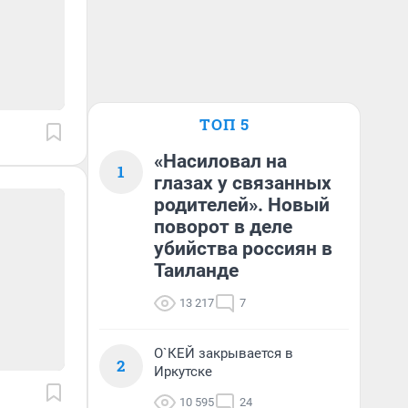
ТОП 5
«Насиловал на
1
глазах у связанных
родителей». Новый
поворот в деле
убийства россиян в
Таиланде
13 217
7
О`КЕЙ закрывается в
2
Иркутске
10 595
24