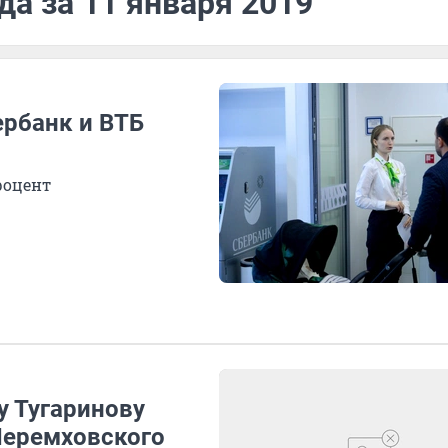
да за 11 января 2019
ербанк и ВТБ
роцент
у Тугаринову
Черемховского