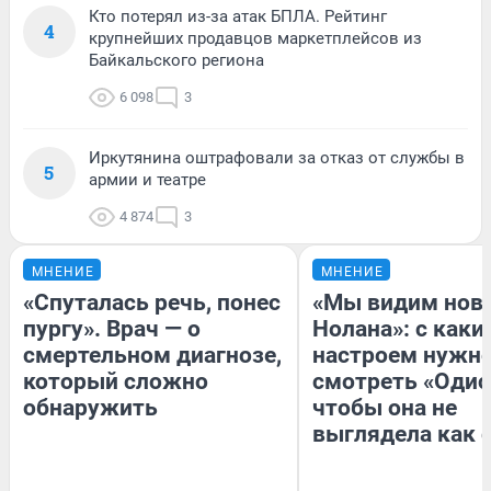
Кто потерял из-за атак БПЛА. Рейтинг
4
крупнейших продавцов маркетплейсов из
Байкальского региона
6 098
3
Иркутянина оштрафовали за отказ от службы в
5
армии и театре
4 874
3
МНЕНИЕ
МНЕНИЕ
«Спуталась речь, понес
«Мы видим нов
пургу». Врач — о
Нолана»: с каки
смертельном диагнозе,
настроем нужн
который сложно
смотреть «Одис
обнаружить
чтобы она не
выглядела как 