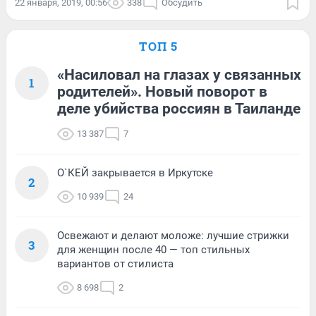
22 января, 2019, 00:56
338
Обсудить
ТОП 5
«Насиловал на глазах у связанных
1
родителей». Новый поворот в
деле убийства россиян в Таиланде
13 387
7
О`КЕЙ закрывается в Иркутске
2
10 939
24
Освежают и делают моложе: лучшие стрижки
3
для женщин после 40 — топ стильных
вариантов от стилиста
8 698
2